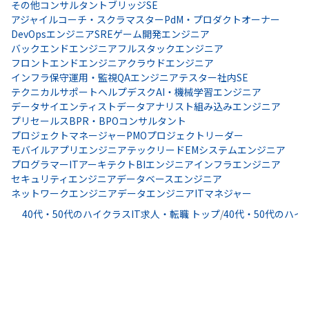
その他コンサルタント
ブリッジSE
アジャイルコーチ・スクラマスター
PdM・プロダクトオーナー
DevOpsエンジニア
SRE
ゲーム開発エンジニア
バックエンドエンジニア
フルスタックエンジニア
フロントエンドエンジニア
クラウドエンジニア
インフラ保守運用・監視
QAエンジニア
テスター
社内SE
テクニカルサポート
ヘルプデスク
AI・機械学習エンジニア
データサイエンティスト
データアナリスト
組み込みエンジニア
プリセールス
BPR・BPOコンサルタント
プロジェクトマネージャー
PMO
プロジェクトリーダー
モバイルアプリエンジニア
テックリード
EM
システムエンジニア
プログラマー
ITアーキテクト
BIエンジニア
インフラエンジニア
セキュリティエンジニア
データベースエンジニア
ネットワークエンジニア
データエンジニア
ITマネジャー
40代・50代のハイクラスIT求人・転職 トップ
/
40代・50代のハイ