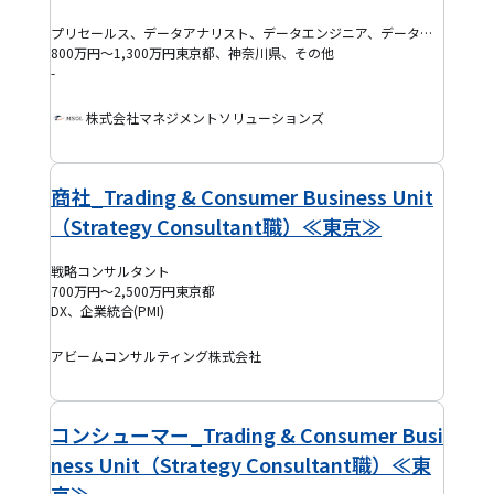
プリセールス、データアナリスト、データエンジニア、データサイエンティスト、バックエンドエンジニア、フロントエンドエンジニア、AI・機械学習エンジニア、BIエンジニア、IoTエンジニア、ITマネジャー、ITコンサルタント、プログラマー(PG)、プロジェクトマネージャー(PM)、システムエンジニア(SE)、インフラ保守運用・監視、半導体エンジニア、機械系エンジニア、組み込みエンジニア、電気・電子系エンジニア、インフラエンジニア、クラウドエンジニア、セキュリティエンジニア、データベースエンジニア、ネットワークエンジニア、フルスタックエンジニア、モバイルアプリエンジニア、BPR・BPOコンサルタント、ERPコンサルタント、ITアーキテクト、PMO、SAPコンサルタント、戦略コンサルタント、テックリード、プロジェクトリーダー(PL)、QAエンジニア、EM、プロダクトマネージャー(PdM)、アジャイルコーチ・スクラムマスター、DevOpsエンジニア、ブリッジSE、SRE、ゲーム開発エンジニア、その他コンサルタント
800万円～1,300万円
東京都、神奈川県、その他
-
株式会社マネジメントソリューションズ
商社_Trading & Consumer Business Unit
（Strategy Consultant職）≪東京≫
戦略コンサルタント
700万円～2,500万円
東京都
DX、企業統合(PMI)
アビームコンサルティング株式会社
コンシューマー_Trading & Consumer Busi
ness Unit（Strategy Consultant職）≪東