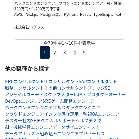
バックエンドエンジニア、フロントエンドエンジニア、AI・機械学習エンジニア、フルスタックエンジニア、テックリード、DevOpsエンジニア
700万円～1,200万円
東京都
AWS、Next.js、PostgreSQL、Python、React、TypeScript、Kotlin、Figma、Terraform
株式会社ログラス
全
70
件中
1
〜
10
件を表示中
1
2
3
4
5
他の職種から探す
ERPコンサルタント
ITコンサルタント
SAPコンサルタント
戦略コンサルタント
その他コンサルタント
ブリッジSE
アジャイルコーチ・スクラマスター
PdM・プロダクトオーナー
DevOpsエンジニア
SRE
ゲーム開発エンジニア
バックエンドエンジニア
フルスタックエンジニア
クラウドエンジニア
インフラ保守運用・監視
QAエンジニア
テスター
社内SE
テクニカルサポート
ヘルプデスク
AI・機械学習エンジニア
データサイエンティスト
データアナリスト
組み込みエンジニア
プリセールス