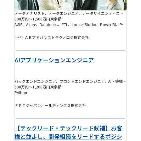
データアナリスト、データエンジニア、データサイエンティスト、バックエンドエンジニア、フロントエンドエンジニア、AI・機械学習エンジニア、ITコンサルタント、プログラマー(PG)、プロジェクトマネージャー(PM)、システムエンジニア(SE)、インフラエンジニア、クラウドエンジニア、プロジェクトリーダー(PL)
800万円～1,500万円
東京都
AWS、Azure、Databricks、ETL、Looker Studio、Power BI、Python、Snowflake、Tableau、Ansible、AWS Amplify、AWS CloudFormation、AWS CloudWatch、AWS Cognito、AWS DynamoDB、AWS EC2、AWS ECS、AWS EKS、AWS Elasticsearch、AWS Glue、AWS IAM、AWS Kinesis、AWS Lambda、AWS RDS、AWS Redshift、AWS S3、AWS SNS、AWS SQS、AWS Step Functions、Azure Active Directory(Azure AD)、Azure App Services、Azure Architecture Center、Azure Blob Storage、Azure Cognitive Services、Azure Cosmos DB、Azure Data Factory、Azure DevOps、Azure Disk Storage、Azure Event Hubs、Azure Functions、Azure Kubernetes Service、Azure Logic Apps、Azure Monitor、Azure Policy、Azure Service Bus、Azure SQL Database、Azure Synapse Analytics、Azure Virtual Machines、Domo、MotionBoard Cloud、Qlik Sense、保守・運用、基本設計、システム方式設計、要件定義、詳細設計、ウォーターフォール開発、アジャイル開発、開発製造
ＡＲアドバンストテクノロジ株式会社
AIアプリケーションエンジニア
バックエンドエンジニア、フロントエンドエンジニア、AI・機械学習エンジニア
600万円～1,200万円
東京都
Python
ＦＰＴジャパンホールディングス株式会社
【テックリード・テックリード候補】お客
様と並走し、開発組織をリードするポジシ