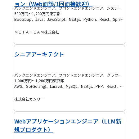
ョン（Web面談/1回面接歓迎）
バックエンドエンジニア、フロントエンドエンジニア、システムエンジニア(SE)、フルスタックエンジニア、テックリード、プロジェクトリーダー(PL)
500万円～1,200万円
東京都
Bootstrap、Java、JavaScript、Next.js、Python、React、Spring boot、TypeScript、Vue.js、SaaS、C#、アジャイル開発
ＭＥＴＡＴＥＡＭ株式会社
シニアアーキテクト
バックエンドエンジニア、フロントエンドエンジニア、クラウドエンジニア、データベースエンジニア、テックリード、SRE
1,000万円～1,200万円
東京都
AWS、Go(Golang)、Laravel、MySQL、Next.js、PHP、React、Redis、TypeScript、DevOps、AWS EC2、AWS Lambda、AWS RDS、AWS S3、Docker、Kubernetes、React Native、Terraform
株式会社カンリー
Webアプリケーションエンジニア（LLM新
規プロダクト）