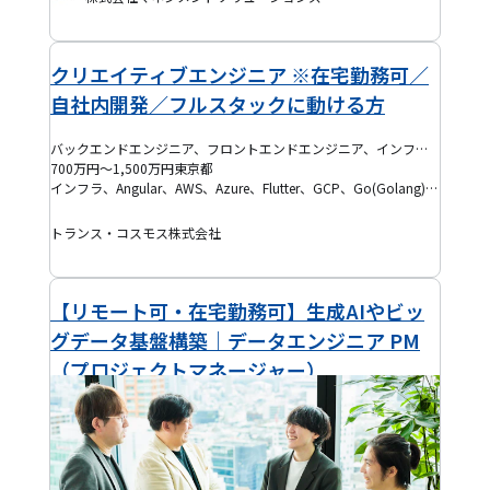
クリエイティブエンジニア ※在宅勤務可／
自社内開発／フルスタックに動ける方
バックエンドエンジニア、フロントエンドエンジニア、インフラエンジニア、データベースエンジニア、ITアーキテクト
700万円～1,500万円
東京都
インフラ、Angular、AWS、Azure、Flutter、GCP、Go(Golang)、Java、Laravel、MySQL、Next.js、Nuxt.js、PHP、PostgreSQL、Python、React、Ruby、Ruby on Rails、Salesforce、Spring、TypeScript、Vue.js、CSS、ECサイト、HTML、Microsoft SQL Server、Swift、AWS DynamoDB、Firebase、Linux
トランス・コスモス株式会社
【リモート可・在宅勤務可】生成AIやビッ
グデータ基盤構築｜データエンジニア PM
（プロジェクトマネージャー）