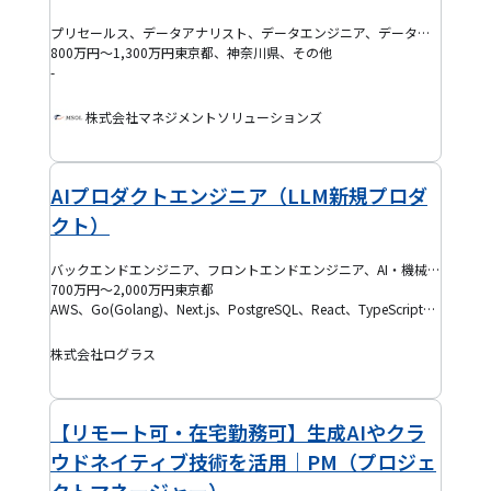
プリセールス、データアナリスト、データエンジニア、データサイエンティスト、バックエンドエンジニア、フロントエンドエンジニア、AI・機械学習エンジニア、BIエンジニア、IoTエンジニア、ITマネジャー、ITコンサルタント、プログラマー(PG)、プロジェクトマネージャー(PM)、システムエンジニア(SE)、インフラ保守運用・監視、半導体エンジニア、機械系エンジニア、組み込みエンジニア、電気・電子系エンジニア、インフラエンジニア、クラウドエンジニア、セキュリティエンジニア、データベースエンジニア、ネットワークエンジニア、フルスタックエンジニア、モバイルアプリエンジニア、BPR・BPOコンサルタント、ERPコンサルタント、ITアーキテクト、PMO、SAPコンサルタント、戦略コンサルタント、テックリード、プロジェクトリーダー(PL)、QAエンジニア、EM、プロダクトマネージャー(PdM)、アジャイルコーチ・スクラムマスター、DevOpsエンジニア、ブリッジSE、SRE、ゲーム開発エンジニア、その他コンサルタント
800万円～1,300万円
東京都、神奈川県、その他
-
株式会社マネジメントソリューションズ
AIプロダクトエンジニア（LLM新規プロダ
クト）
バックエンドエンジニア、フロントエンドエンジニア、AI・機械学習エンジニア、フルスタックエンジニア、テックリード
700万円～2,000万円
東京都
AWS、Go(Golang)、Next.js、PostgreSQL、React、TypeScript、Figma、Terraform
株式会社ログラス
【リモート可・在宅勤務可】生成AIやクラ
ウドネイティブ技術を活用｜PM（プロジェ