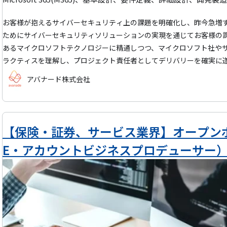
ト単位」「部署単位」「組織単位」で、現場全体の進捗状況の管理や課題
ング会社、事業会社などの情報システムプロジェクト案件だけでなく
お客様が抱えるサイバーセキュリティ上の課題を明確化し、昨今急増
ど、ITの枠を超え、PMOソリューションを必要とする企業・業界の
ためにサイバーセキュリティソリューションの実現を通じてお客様の課
が高まるビジネスです。
あるマイクロソフトテクノロジーに精通しつつ、マイクロソフト社や
ラクティスを理解し、プロジェクト責任者としてデリバリーを確実に遂行して
キュリティ領域では、クラウド基盤 (IaaS、PaaS、コンテナ等) 
アバナード株式会社
ティを検知するためのソリューションを提供します。 【職務詳細】 本ポジションでは以下の業務をご担当頂きます。
(1) デリバリー管理 ■プロジェクト成功に必要なお客様との共通理解
進捗管理及びコスト管理 ■プロジェクトメンバーのチーミング対応及
スク対応 ■要件定義の実施 (2)デリバリー推進支援 ■必要に応じてデ
【保険・証券、サービス業界】オープン
案支援 ■ソリューションアーキテクトと協力し、ソリューション提案を支援 【セキュリティソリューション
E・アカウントビジネスプロデューサー
Cyber Defense Cyber Defense領域では、ネットワークや
報やユーザのアクティビティを収集および分析し、対策を行うためのソリューションを提供し
ty Digital Identity 領域では、情報システム利用におけるデ
ル管理や、本人であることを確認する認証を行うためのソリューションを提供します。 ■Data Protect
ection領域は、ユーザが利用するドキュメントやアプリケーション
ど、主にエンドポイントのセキュリティ対策を行うためのソリューションを提供します。 ■Cloud Secu
urity 領域では、クラウド基盤 (IaaS、PaaS、コンテナ等) に