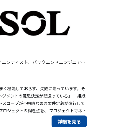
プリセールス、データアナリスト、データエンジニア、データサイエンティスト、バックエンドエンジニア、フロントエンドエンジニア、AI・機械学習エンジニア、BIエンジニア、IoTエンジニア、ITマネジャー、ITコンサルタント、プログラマー(PG)、プロジェクトマネージャー(PM)、システムエンジニア(SE)、インフラ保守運用・監視、半導体エンジニア、機械系エンジニア、組み込みエンジニア、電気・電子系エンジニア、インフラエンジニア、クラウドエンジニア、セキュリティエンジニア、データベースエンジニア、ネットワークエンジニア、フルスタックエンジニア、モバイルアプリエンジニア、BPR・BPOコンサルタント、ERPコンサルタント、ITアーキテクト、PMO、SAPコンサルタント、戦略コンサルタント、テックリード、プロジェクトリーダー(PL)、QAエンジニア、EM、プロダクトマネージャー(PdM)、アジャイルコーチ・スクラムマスター、DevOpsエンジニア、ブリッジSE、SRE、ゲーム開発エンジニア、その他コンサルタント
うまく機能しておらず、失敗に陥っています。そ
ネジメントの意思決定が間違っている」 「組織
トスコープが不明瞭なまま要件定義が進行して
プロジェクトの問題点を、 プロジェクトマネジ
するのが プロジェクトマネジメントコンサルタ
詳細を見る
ppinessを作り出しませんか。 【プロ