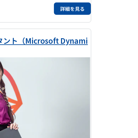
スケジューラーの活用状況などを明らかにし、
詳細を見る
・ソリューションで単純変換できない部分（画
作成したり、DBアクセッサを開発するなど手
イゼーション対象システムの構成機能要素とコンポ
Microsoft Dynami
上で動作させるために必要な構成機能要素を洗
盤をデザインし、そこに汎用技術や汎用製品をマ
インしていただきます。また、モダナイゼーシ
行方式を示し、既存のツール・ソリューション
・ソリューションの開発と手組対応手段の確
機能要件、運用形態などを確認し、加えて設計ド
なる情報やリソースの充足状況を把握した上
行要件、コストや移行期間などの制約条件、既
の意向に沿った形での最適なモダナイゼーショ
する。 また、提案したモダナイゼーションの実
ともに、提案内容実現のためのプロジェクト組