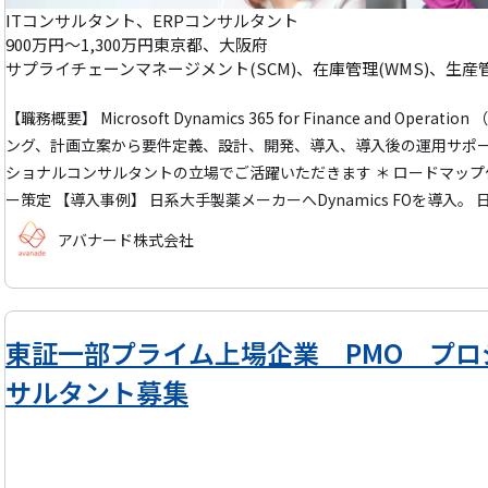
ITコンサルタント、ERPコンサルタント
900万円～1,300万円
東京都、大阪府
【職務概要】 Microsoft Dynamics 365 for Finance and Operation （ERP）ソリューション導入に伴うコンサルティ
ング、計画立案から要件定義、設計、開発、導入、導入後の運用サポ
ショナルコンサルタントの立場でご活躍いただきます ＊ ロードマップ作成 ＊ 要件定義 ＊ Fit－Gap分析 ＊ 業務フロ
ー策定 【導入事例】 日系大手製薬メーカーへDynamics FOを導入。 日本本社主導にてAPACからのシステム管理、並
びにグローバルレベルで買収した企業等の異なるシステムをすべて一つ
アバナード株式会社
断、管理されていたERPのシステムをCloudで稼働するSaaSへと移
たほか、プロセスの標準化、本社からの連携がスムーズに行われるよ
東証一部プライム上場企業 PMO プ
サルタント募集