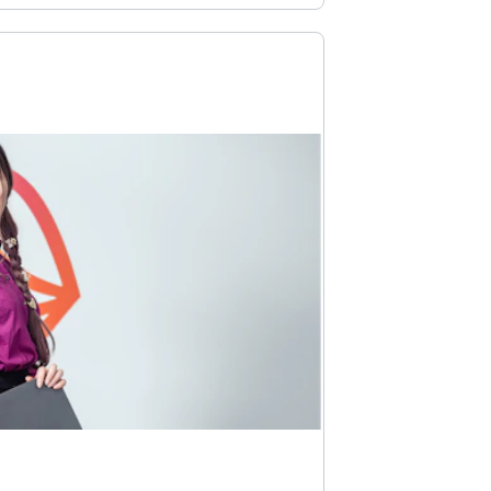
参謀として、プロジェクトをリーディングして
定支援 ・コンサルティング／組織間調整 ・PM
Oソリューションの第一人者として活躍できま
ションを実行するのが PMOのミッションで
スの策定 ・プロジェクトマネージャーの意志
現場ベースで、コンサルタントが提案したソリュ
中のプロジェクト分析、改善提案、推進リード
ポート業務 ・将来的にはPMOチームのリーダ
ィングカンパニーであり、PMOを専門とした非常に希有な
評価され、顧客が急激に増えています。 更なる
 Management
の可視化、管理プロセスの導入・定着まで、第三
クライアントからの要望に応じて「プロジェク