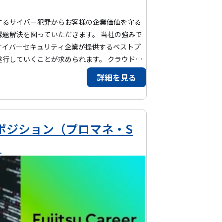
解決を行います。 SIerや大手コンサルティ
、メーカーの新規事業立ち上げに関わる案件な
するサイバー犯罪からお客様の企業価値を守る
幅は広がっています。今後も各方面からのニーズ
題解決を図っていただきます。 当社の強みで
サイバーセキュリティ企業が提供するベストプ
いくことが求められます。 クラウドセ
におけるシステム環境の堅牢化や、不審なアクティビ
詳細を見る
の構築、報告業務 ■デリバリー計画の具体化と
び業務管理 ■デリバリー推進に関わる課題やリ
リバリーメンバの作業支援 (3)ソリューション提
ポジション（プロマネ・S
領域】 ■
）
サーバー機器、端末等各エンドポイントおけるシステム情
ます。 ■Digital Identi
ジタルアイデンティティの登録や変更などのライフサイク
ion Data Prot
のセキュリティ対策及びコンプライアンス対策な
rity Cloud Sec
おけるシステム環境の堅牢化や、不審なアクティビティ