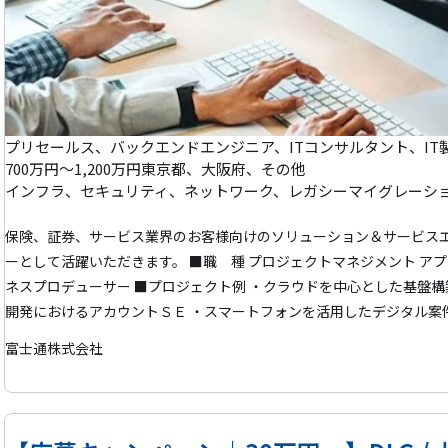
を検知するためのソリューションを提供します。 【使用技術・製品】 Microsoft 365 E5 Microsoft Sentinel Entra ID
(Azure AD) Microsoft Defender for Endpoint Microsoft Defender for
e Application Proxy Azure Firewall Azure Policy AIP (Azure Infor
700万円～1,200万円
東京都、大阪府、その他
保険、証券、サービス業界のお客様向けのソリューション＆サービス
ーとして活躍いただきます。 ■職 種 プロジェクトマネジメント アプリケーションスペシャリスト アカウントビジ
ネスプロデューサー ■プロジェクト例 ・クラウドを中心とした基盤構築プロジェクト ・オンプレミス／クラウド基盤
開発におけるアカウントＳＥ ・スマートフォンを活用したデジタル案
ェクト ・汎用機からクラウド環境へのモダナイゼーションプロジェク
富士通株式会社
ストリ―ビジネスにおけるシステム開発 その他スキル、ご経験にマッチするポジションにて選考を検討させていただ
きます。