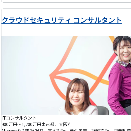
ジェクトマネジメントコンサルタントの仕事とは】 マネジメント層の
いく役割 ・将来を見越した計画・準備 ・経営層向けレポート／意思決
O組織のリーディング 【特徴・魅力】 ・どんな業界業種でも通用するマネジメントスキルが身につきます。 ・今まで
クラウドセキュリティ コンサルタント
にない新規市場を自らの手で作り上げていく経験ができます。 ・PM
す。 大規模プロジェクトに参画でき、成功への先導役を担えます。企業が抱えているプロジェクトの問題点を、 プロ
ジェクトマネジメントの視点から洗い出し、解決へと導くコンサルテー
す。 【例えば...】 ・SIerとシステムユーザーとなる事業会社の間に立ち、現場の問題点を第三者の視点から抽出 ・長
期的な視点での課題解決のためのソリューションを提案、定着化プロセ
決定支援 ・プロジェクトメンバー全体に共有できる仕組みづくり ・
ーションの現場定着 ・プロジェクト計画の立案支援および推進・進行
・プロジェクトの状況の可視化、およびステアリングコミッティへのレ
として、PMOメンバーに対する指揮・統率 その他、プロジェクトの進行や行程をよりスムーズに行うためのサポート
を幅広く行います。 【募集背景】 プロジェクトの成功率を高めるための施策として、昨今PMOは脚光を浴びていま
す。 当社はPMO（Project Management Office）のリーデ
企業です。 豊富な実績に裏打ちされたノウハウと、卓越した方法論が
事業成長のため、コンサルタントとしてご活躍頂ける方を外部からお招き致します。 【PMO（Project
Office）とは？】 プロジェクトの課題管理・各ユニットの進捗状況
ITコンサルタント
900万円～1,200万円
東京都、大阪府
者の視点から、プロジェクトをコンサルティングするサービスです。
Microsoft 365(M365)、基本設計、要件定義、詳細設計、開発製造