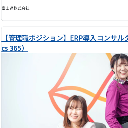
ど）、画面や帳票などの実装機能と実装方式、バッチ処理方式や運用
富士通株式会社
コンポーネント毎のモダナイゼーション対応方式を確定させ、ツール
面、帳票。DBアクセス等）については汎用製品を活用して定義体を再
修正にて変換対応を行うことを方針決めして指示いただきます。 ▼モダナイゼーション実践技術整備・デリバリーマ
ネージャー MF/UNIX技術整備・デリバリ担当が可視化したモダナ
【管理職ポジション】ERP導入コンサルタント（
ーネント毎のモダナイ対応方式を引継ぎ、それらをオープンシステム
cs 365）
い出し、移行先システムのアーキテクチャとインフラ&アプリ動作基
ッピングさせてモダナイゼーション実施後のシステムをグランドデザ
ョン対象システムから移行先システムへの具体的な変換プロセスや移
で対応可能な部位と手組み対応する部位を明らかにした上で、ツール
立、およびモダナイゼーションの実施を指示いただきます。 ▼モダナイゼーション技術コンサルシニアディレクター
AsIsとしての既存システムの構成や規模、稼働資産、機能詳細、非
キュメントや業務有識者の有無などモダナイゼーション実施に必要と
で、お客様からモダナイゼーションに関する要件（システム要件、移
存システムからの改善事項、将来ビジョンなど）を聞き出し、お客様
ンの形であるToBeをデザインし、その内容をお客様に提案して合意
行手段としての活用技術やツール・ソリューションを取捨選択すると
成に寄与いただきます。