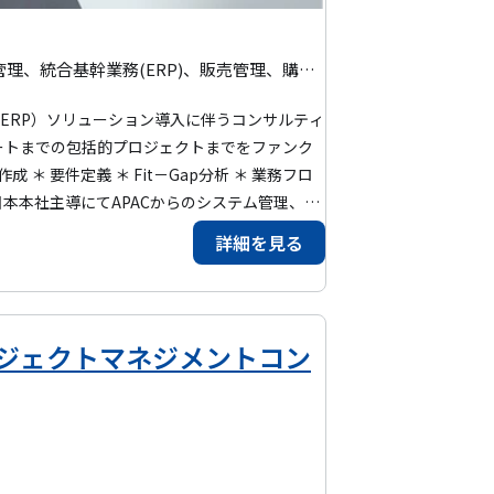
サプライチェーンマネージメント(SCM)、在庫管理(WMS)、生産管理、統合基幹業務(ERP)、販売管理、購買管理、顧客管理(CRM)、会計、管理会計、Microsoft Dynamics 365(D365)、Microsoft Dynamics 365 Finance and Operations(FO) 、RFI/RFP作成、フィット＆ギャップ分析、要件定義
ートまでの包括的プロジェクトまでをファンク
の総合基盤へ以降するための支援。 各国分
詳細を見る
行。 経営判断に必要なデータの抽出が容易になっ
うな環境を実現いたしました。
ロジェクトマネジメントコン