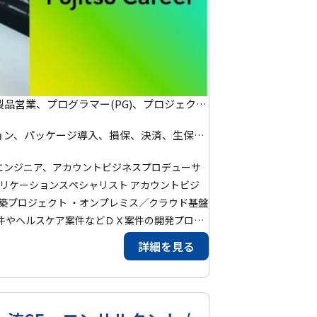
 Identity Microsoft Defender for Cloud Azur
mation Protection) Microsoft Intune など
プリセールス、バックエンドエンジニア、ITコンサルタント、IT製品営業、プログラマー(PG)、プロジェクトマネージャー(PM)、システムエンジニア(SE)、インフラエンジニア、クラウドエンジニア、セキュリティエンジニア、ネットワークエンジニア、ITアーキテクト、プロジェクトリーダー(PL)
インフラ、セキュリティ、ネットワーク、レガシーマイグレーション、パッケージ導入、損保、決済、生保、データベース移行(マイグレーション)、クラウド移行、証券、金融、銀行、DX、統合基幹業務(ERP)、顧客管理(CRM)、会計、管理会計、財務(ファイナンス)、AI、IoT、大規模開発プロジェクト、医療、IaaS、IFRS、PaaS、SaaS
エンジニア、アカウントビジネスプロデューサ
件やヘルスケア案件などＤＸ案件の開発プロジ
ト ・業種×ヘルスケア業界に跨るクロスインダ
詳細を見る