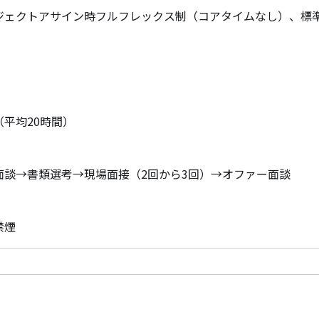
ジェクトアサイン時フルフレックス制（コアタイムなし）、標準労働時
）
（平均20時間）
面談→書類選考→現場面接（2回から3回）→オファー面談
禁煙