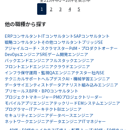
全
215
件中
1
〜
10
件を表示中
1
2
3
4
5
他の職種から探す
ERPコンサルタント
ITコンサルタント
SAPコンサルタント
戦略コンサルタント
その他コンサルタント
ブリッジSE
アジャイルコーチ・スクラマスター
PdM・プロダクトオーナー
DevOpsエンジニア
SRE
ゲーム開発エンジニア
バックエンドエンジニア
フルスタックエンジニア
フロントエンドエンジニア
クラウドエンジニア
インフラ保守運用・監視
QAエンジニア
テスター
社内SE
テクニカルサポート
ヘルプデスク
AI・機械学習エンジニア
データサイエンティスト
データアナリスト
組み込みエンジニア
プリセールス
BPR・BPOコンサルタント
プロジェクトマネージャー
PMO
プロジェクトリーダー
モバイルアプリエンジニア
テックリード
EM
システムエンジニア
プログラマー
ITアーキテクト
BIエンジニア
セキュリティエンジニア
データベースエンジニア
ネットワークエンジニア
データエンジニア
ITマネジャー