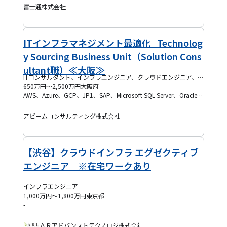
富士通株式会社
ITインフラマネジメント最適化_Technolog
y Sourcing Business Unit（Solution Cons
ultant職）≪大阪≫
ITコンサルタント、インフラエンジニア、クラウドエンジニア、ネットワークエンジニア、SAPコンサルタント、DevOpsエンジニア、SRE
650万円～2,500万円
大阪府
AWS、Azure、GCP、JP1、SAP、Microsoft SQL Server、Oracle Database、DevOps、IaaS、PaaS、Ansible、Linux、SAP BASIS、SAP ERP、Terraform、Windows Server
アビームコンサルティング株式会社
【渋谷】クラウドインフラ エグゼクティブ
エンジニア ※在宅ワークあり
インフラエンジニア
1,000万円～1,800万円
東京都
-
ＡＲアドバンストテクノロジ株式会社