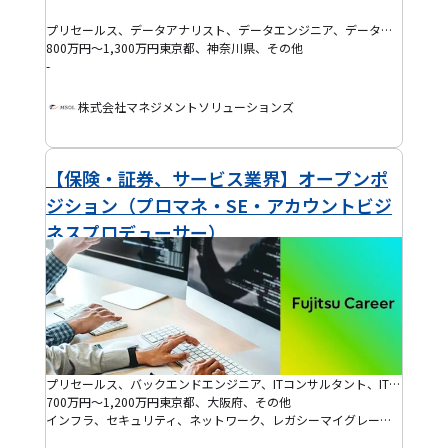
プリセールス、データアナリスト、データエンジニア、データサイエンティスト、バックエンドエンジニア、フロントエンドエンジニア、AI・機械学習エンジニア、BIエンジニア、IoTエンジニア、ITマネジャー、ITコンサルタント、プログラマー(PG)、プロジェクトマネージャー(PM)、システムエンジニア(SE)、インフラ保守運用・監視、半導体エンジニア、機械系エンジニア、組み込みエンジニア、電気・電子系エンジニア、インフラエンジニア、クラウドエンジニア、セキュリティエンジニア、データベースエンジニア、ネットワークエンジニア、フルスタックエンジニア、モバイルアプリエンジニア、BPR・BPOコンサルタント、ERPコンサルタント、ITアーキテクト、PMO、SAPコンサルタント、戦略コンサルタント、テックリード、プロジェクトリーダー(PL)、QAエンジニア、EM、プロダクトマネージャー(PdM)、アジャイルコーチ・スクラムマスター、DevOpsエンジニア、ブリッジSE、SRE、ゲーム開発エンジニア、その他コンサルタント
800万円～1,300万円
東京都、神奈川県、その他
-
株式会社マネジメントソリューションズ
【保険・証券、サービス業界】オープンポ
ジション（プロマネ・SE・アカウントビジ
ネスプロデューサー）
プリセールス、バックエンドエンジニア、ITコンサルタント、IT製品営業、プログラマー(PG)、プロジェクトマネージャー(PM)、システムエンジニア(SE)、インフラエンジニア、クラウドエンジニア、セキュリティエンジニア、ネットワークエンジニア、ITアーキテクト、プロジェクトリーダー(PL)
700万円～1,200万円
東京都、大阪府、その他
インフラ、セキュリティ、ネットワーク、レガシーマイグレーション、パッケージ導入、損保、決済、生保、データベース移行(マイグレーション)、クラウド移行、証券、金融、銀行、DX、統合基幹業務(ERP)、顧客管理(CRM)、会計、管理会計、財務(ファイナンス)、AI、IoT、大規模開発プロジェクト、医療、IaaS、IFRS、PaaS、SaaS