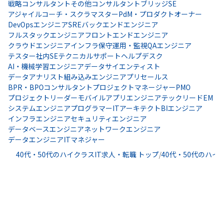
戦略コンサルタント
その他コンサルタント
ブリッジSE
アジャイルコーチ・スクラマスター
PdM・プロダクトオーナー
DevOpsエンジニア
SRE
バックエンドエンジニア
フルスタックエンジニア
フロントエンドエンジニア
クラウドエンジニア
インフラ保守運用・監視
QAエンジニア
テスター
社内SE
テクニカルサポート
ヘルプデスク
AI・機械学習エンジニア
データサイエンティスト
データアナリスト
組み込みエンジニア
プリセールス
BPR・BPOコンサルタント
プロジェクトマネージャー
PMO
プロジェクトリーダー
モバイルアプリエンジニア
テックリード
EM
システムエンジニア
プログラマー
ITアーキテクト
BIエンジニア
インフラエンジニア
セキュリティエンジニア
データベースエンジニア
ネットワークエンジニア
データエンジニア
ITマネジャー
40代・50代のハイクラスIT求人・転職 トップ
/
40代・50代のハイ