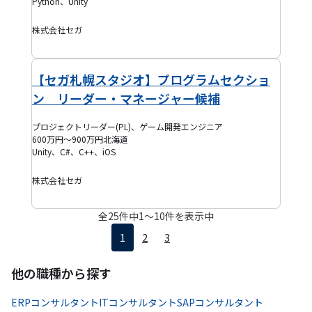
Python、Unity
株式会社セガ
【セガ札幌スタジオ】プログラムセクショ
ン リーダー・マネージャー候補
プロジェクトリーダー(PL)、ゲーム開発エンジニア
600万円～900万円
北海道
Unity、C#、C++、iOS
株式会社セガ
全
25
件中
1
〜
10
件を表示中
1
2
3
他の職種から探す
ERPコンサルタント
ITコンサルタント
SAPコンサルタント