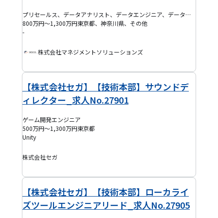
プリセールス、データアナリスト、データエンジニア、データサイエンティスト、バックエンドエンジニア、フロントエンドエンジニア、AI・機械学習エンジニア、BIエンジニア、IoTエンジニア、ITマネジャー、ITコンサルタント、プログラマー(PG)、プロジェクトマネージャー(PM)、システムエンジニア(SE)、インフラ保守運用・監視、半導体エンジニア、機械系エンジニア、組み込みエンジニア、電気・電子系エンジニア、インフラエンジニア、クラウドエンジニア、セキュリティエンジニア、データベースエンジニア、ネットワークエンジニア、フルスタックエンジニア、モバイルアプリエンジニア、BPR・BPOコンサルタント、ERPコンサルタント、ITアーキテクト、PMO、SAPコンサルタント、戦略コンサルタント、テックリード、プロジェクトリーダー(PL)、QAエンジニア、EM、プロダクトマネージャー(PdM)、アジャイルコーチ・スクラムマスター、DevOpsエンジニア、ブリッジSE、SRE、ゲーム開発エンジニア、その他コンサルタント
800万円～1,300万円
東京都、神奈川県、その他
-
株式会社マネジメントソリューションズ
【株式会社セガ】【技術本部】サウンドデ
ィレクター_求人No.27901
ゲーム開発エンジニア
500万円～1,300万円
東京都
Unity
株式会社セガ
【株式会社セガ】【技術本部】ローカライ
ズツールエンジニアリード_求人No.27905