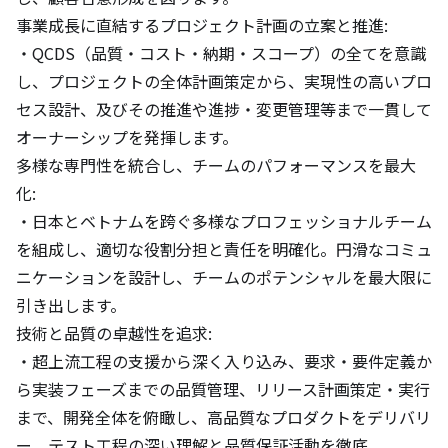
事業成長に直結するプロジェクト計画の立案と推進:

・QCDS（品質・コスト・納期・スコープ）の全てを意識
し、プロジェクトの全体計画策定から、実現性の高いプロ
セス設計、及びその推進や進捗・変更管理等まで一貫して
オーナーシップを発揮します。

多様な専門性を統合し、チームのパフォーマンスを最大
化:

・日本とベトナムを跨ぐ多様なプロフェッショナルチーム
を組成し、適切な役割分担と責任を明確化。円滑なコミュ
ニケーションを設計し、チームのポテンシャルを最大限に
引き出します。

技術と品質の卓越性を追求:

・超上流工程の支援から深く入り込み、要求・要件定義か
ら実装フェーズまでの品質管理、リリース計画策定・実行
まで、開発全体を俯瞰し、高品質なプロダクトをデリバリ
ー。テスト工程の深い理解と品質保証活動を徹底
