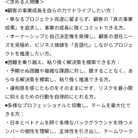
＜求める人物像＞

◾️顧客の事業成長を自らの力でドライブしたい方：

・単なるプロジェクト完遂に留まらず、顧客の「真の事業
成果」を追求し、事業の成長に強くコミットできる方。

・オーナーシップと自己決定権を発揮し、顧客の潜在ニー
ズを見極め、ビジネス価値を「言語化」しながらプロジェ
クトを推進したい方。

◾️困難を乗り越え、粘り強く解決策を模索できる方：

・予期せぬ困難や複雑な課題に対し、臆することなく、あ
らゆる解決策を模索し、粘り強く推進できる方。

・違和感を感じたものをそのままにせず、リスクを最小限
に抑えるための行動を自律的にとれる方。

◾️多様なプロフェッショナルと協働し、チームを最大化で
きる方：

・日本とベトナムを跨ぐ多様なバックグラウンドを持つメ
ンバーの個性を理解し、主体性を引き出し、チームワーク