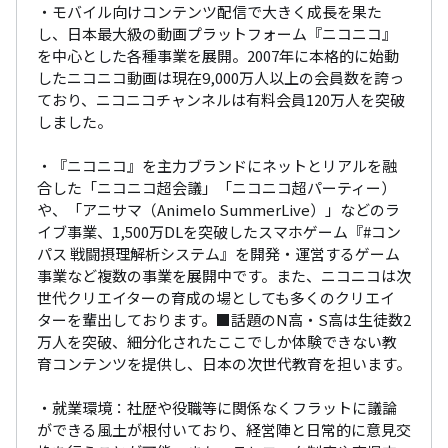
・モバイル向けコンテンツ配信で大きく成長を果た
し、日本最大級の動画プラットフォーム『ニコニコ』
を中心とした各種事業を展開。2007年に本格的に始動
したニコニコ動画は現在9,000万人以上の会員数を誇っ
ており、ニコニコチャンネルは有料会員120万人を突破
しました。

・『ニコニコ』を主力ブランドにネットとリアルを融
合した「ニコニコ超会議」「ニコニコ超パーティー）
や、「アニサマ（Animelo SummerLive）」などのラ
イブ事業、1,500万DLを突破したスマホゲーム『#コン
パス 戦闘摂理解析システム』を開発・運営するゲーム
事業など複数の事業を展開中です。また、ニコニコは次
世代クリエイターの育成の場としても多くのクリエイ
ターを輩出しております。■話題のN高・S高は生徒数2
万人を突破、細分化されたここでしか体験できない教
育コンテンツを提供し、日本の次世代教育を担います。

・就業環境：社歴や役職等に関係なくフラットに議論
ができる風土が根付いており、経営陣と日常的に意見交