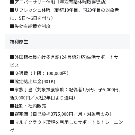
■アニバーサリー休暇（年次有給休暇取得奨励）

■リフレッシュ休暇（勤続10年目、同20年目の対象者
に、5日～6日を付与）

■失効有給積立制度
福利厚生
■外国籍社員向け多言語(24 言語対応)生活サポートサー
ビス

■交通費（上限：100,000円）

■確定拠出年金(401K)

■家族手当（対象扶養家族：配偶者1万円、子5,000円、
親3,000円／入社2年目より適用）

■社割・社内販売

■寮完備（自己負担3万5,000円／月・対象者のみ）

■マルチクラウド環境を利用したサポート＆トレーニン
グ
