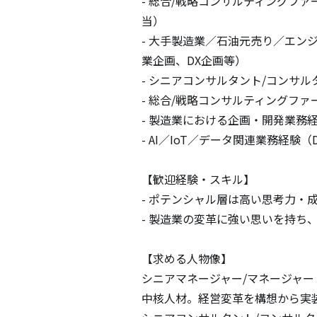
- 総合/戦略コンサルティングファー
当）

- 大手製造業／石油元売り／エン
業企画、DX企画等）

- シニアコンサルタント/コンサ
- 総合/戦略コンサルティングファ
- 製造業における企画・開発業務
- AI／IoT／データ関連業務経験
【歓迎経験・スキル】

- ポテンシャル層は高い思考力・
- 製造業の変革に強い思いを持ち
【求める人物像】

シニアマネージャー/マネージャ
中核人材。経営変革を構想から実装