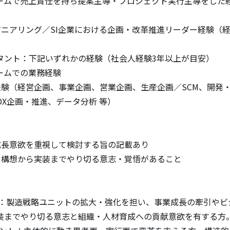
ムで売上責任を持ち提案主導・プロジェクト実行主導をした経験（Mana
ジニアリング／SI企業における企画・改革推進リーダー経験（
ルタント：下記いずれかの経験（社会人経験3年以上が目安）

ームでの業務経験

経験（経営企画、事業企画、営業企画、生産企画／SCM、開発・技
（DX企画・推進、データ分析 等）

成長意欲を重視して検討する旨の記載あり

、構想から実装までやり切る意志・覚悟があること

ー：製造戦略ユニットの拡大・強化を担い、事業成長の牽引やビ
までやり切る意志と組織・人材育成への貢献意欲を有する方。 