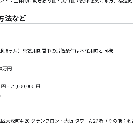
タント：主体的に動き思考面・実行面で変革を支える方。構造
方法など
原則6ヶ月）※試用期間中の労働条件は本採用時と同様
500万円
円 - 25,000,000 円

給


区大深町4-20 グランフロント大阪 タワーA 27階（その他：名