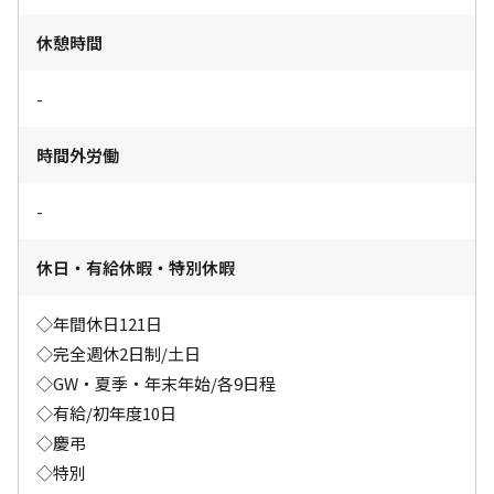
休憩時間
-
時間外労働
-
休日・有給休暇・特別休暇
◇年間休⽇121日

◇完全週休2⽇制/⼟⽇

◇GW・夏季・年末年始/各9⽇程

◇有給/初年度10⽇

◇慶弔

◇特別
