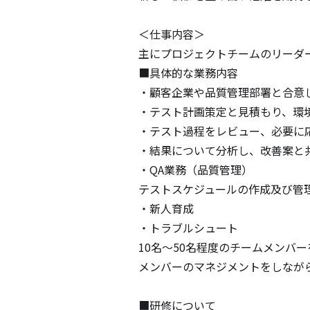
＜仕事内容＞

主にプロジェクトチームのリーダ
■具体的な業務内容

・顧客企業や品質管理部署と合意
・テスト計画策定と見積もり、環境
・テスト過程をレビュー、必要に応
・結果について分析し、改善案と共
・QA業務（品質管理）

テストスケジュールの作成及び管理
・新人育成

・トラブルシュート

10名～50名程度のチームメンバー
メンバーのマネジメントをしなが
■研修について
