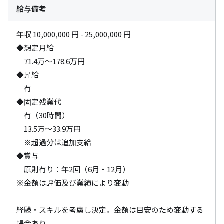
給与備考
年収 10,000,000 円 - 25,000,000 円

◆想定月給

｜71.4万～178.6万円

◆昇給

｜有

◆固定残業代

｜有（30時間）

｜13.5万～33.9万円

｜※超過分は追加支給

◆賞与

｜原則有り：年2回（6月・12月）

※金額は評価及び業績により変動

経験・スキルを考慮し決定。金額は目安のため変動する
場合あり
