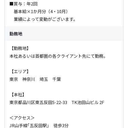
■賞与：年2回

　基本給×1か月分（4・10月）

　業績によって変動がございます。
勤務地
【勤務地】

本社あるいは首都圏の各クライアント先にて勤務。

【エリア】

東京　神奈川　埼玉　千葉

【本社】

東京都品川区東五反田5-22-33　TK池田山ビル 2F

＜アクセス＞

JR山手線｢五反田駅｣　徒歩3分
