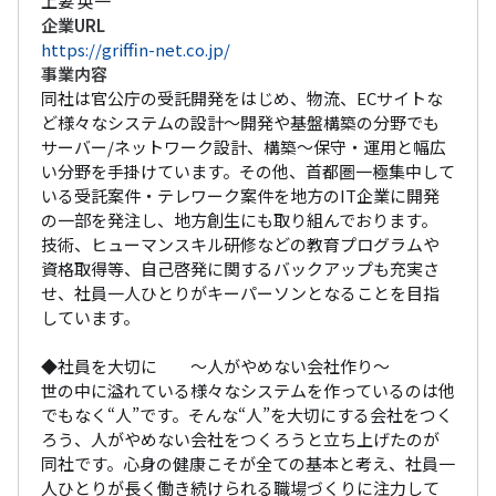
上妻 英一
企業URL
https://griffin-net.co.jp/
事業内容
同社は官公庁の受託開発をはじめ、物流、ECサイトな
ど様々なシステムの設計～開発や基盤構築の分野でも
サーバー/ネットワーク設計、構築～保守・運用と幅広
い分野を手掛けています。その他、首都圏一極集中して
いる受託案件・テレワーク案件を地方のIT企業に開発
の一部を発注し、地方創生にも取り組んでおります。

技術、ヒューマンスキル研修などの教育プログラムや
資格取得等、自己啓発に関するバックアップも充実さ
せ、社員一人ひとりがキーパーソンとなることを目指
しています。

◆社員を大切に　　～人がやめない会社作り～

世の中に溢れている様々なシステムを作っているのは他
でもなく“人”です。そんな“人”を大切にする会社をつく
ろう、人がやめない会社をつくろうと立ち上げたのが
同社です。心身の健康こそが全ての基本と考え、社員一
人ひとりが長く働き続けられる職場づくりに注力して