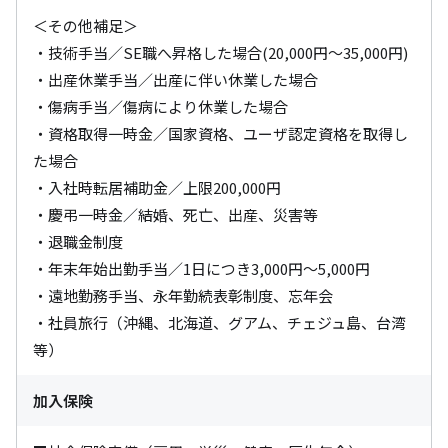
＜その他補足＞

・技術手当／SE職へ昇格した場合(20,000円～35,000円)

・出産休業手当／出産に伴い休業した場合

・傷病手当／傷病により休業した場合

・資格取得一時金／国家資格、ユーザ認定資格を取得し
た場合

・入社時転居補助金／上限200,000円

・慶弔一時金／結婚、死亡、出産、災害等

・退職金制度

・年末年始出勤手当／1日につき3,000円～5,000円

・遠地勤務手当、永年勤続表彰制度、忘年会

・社員旅行（沖縄、北海道、グアム、チェジュ島、台湾
等）
加入保険