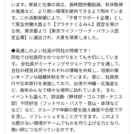
います。家庭と仕事の両立、長時間労働削減、有休取得
の推進など、より良い環境を提供できるよう努めていま
す。この活動実績により、「子育てサポート企業」とし
て厚生労働大臣より【プラチナくるみん】認定を受け
る他、東京都より【東京ライフ・ワーク・バランス認
定企業】に選出され、大賞を受賞しました。

◆風通しのよい社風が同社の特徴です！

同社では社員同士のつながりをとても大切にしていま
す。 全社員がミーティングやグループウェアを通して、
会社の経営状況やそれぞれの情報を共有し、垣根の無
いオープンな組織体制を作っています。 更に、社員旅
行や忘年旅行を実施しており、台湾や沖縄・北海道な
ど、毎年みんなで様々な場所に訪れています。 また、
イベントも盛んで、部活動（野球部・ゴルフ部・テニス
部）や同好会（フットサル・バスケ・登山・卓球など
など）など、グループや年齢の壁を越え練習や合宿で汗
を流し、リフレッシュすることができます。 このよう
な壁のない環境がチームでものを作り上げる力となり、
強い絆につながっているのです。