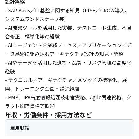
設計経験

- SAP Basis／IT基盤に関する知見（RISE／GROW導入、
システムランドスケープ等）

- AI開発ツールを活用した実装、テストコード生成、不具
合修正、標準化等の経験

- AIエージェントを業務プロセス／アプリケーション／デ
ータ基盤に組み込むアーキテクチャ設計の知見・経験

- AIやデータを活用した進捗・品質・リスク管理の高度化
経験

- テクニカル／アーキテクチャ／メソッドの標準化、展
開、トレーニング企画・講師経験

- PMP、IPA高度情報処理技術者資格、Agile関連資格、ク
ラウド関連資格等歓迎
年収・労働条件・採用方法など
雇用形態