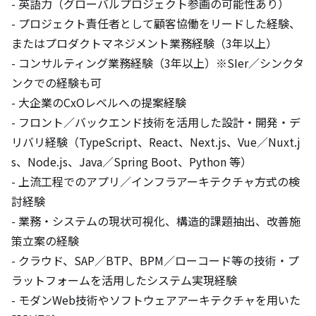
- 英語力（グローバルプロジェクト参画の可能性あり）

- プロジェクト責任者として顧客協働をリードした経験、
またはプロダクトマネジメント業務経験（3年以上）

- コンサルティング業務経験（3年以上）※SIer／シンクタ
ンクでの経験も可

- 大企業のCxOレベルへの提案経験

- フロント／バックエンド技術を活用した設計・開発・デ
リバリ経験（TypeScript、React、Next.js、Vue／Nuxt.j
s、Node.js、Java／Spring Boot、Python 等）

- 上流工程でのアプリ／インフラアーキテクチャ方式の検
討経験

- 業務・システムの現状可視化、構造的課題抽出、改善施
策立案の経験

- クラウド、SAP／BTP、BPM／ローコード等の技術・プ
ラットフォームを活用したシステム実現経験

- モダンWeb技術やソフトウェアアーキテクチャを用いた