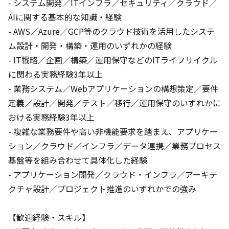
- システム開発／ITインフラ／セキュリティ／クラウド／
AIに関する基本的な知識・経験

- AWS／Azure／GCP等のクラウド技術を活用したシステ
ム設計・開発・構築・運用のいずれかの経験

- IT戦略／企画／構築／運用保守などのITライフサイクル
に関わる実務経験3年以上

- 業務システム／Webアプリケーションの構想策定／要件
定義／設計／開発／テスト／移行／運用保守のいずれかに
おける実務経験3年以上

- 複雑な業務要件や高い非機能要求を踏まえ、アプリケー
ション／クラウド／インフラ／データ連携／業務プロセス
基盤等を組み合わせて具体化した経験

- アプリケーション開発／クラウド・インフラ／アーキテ
クチャ設計／プロジェクト推進のいずれかでの強み

【歓迎経験・スキル】
