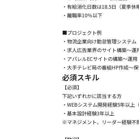
・有給消化日数は18.5日（夏季休暇
・離職率10％以下

■プロジェクト例

・物流企業向け勤怠管理システム　
・求人広告業界のサイト構築～運用
・アパレルECサイトの構築～運用

・大手テレビ局の番組HP作成～保
必須スキル
【必須】

下記いずれかに該当する方

・WEBシステム開発経験5年以上（
・基本設計経験3年以上

※マネジメント、リーダー経験不問