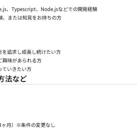
ue.js、Typescript、Node.jsなどでの開発経験

験、または知見をお持ちの方

を追求し成長し続けたい方

興味があられる方

っていきたい方
方法など
3ヶ月）※条件の変更なし