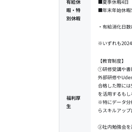
有給休
■夏季休暇4日

暇・特
■年末年始休暇5
別休暇
・有給消化日数は
※いずれも202
【教育制度】

①研修受講や書
外部研修やUd
合格した際には
を活用するもし
福利厚
※特にデータ分
生
らスキルアップ
②社内勉強会を