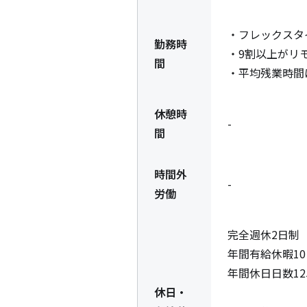
・フレックスタ
勤務時
・9割以上がリ
間
・平均残業時間
休憩時
-
間
時間外
-
労働
完全週休2日制
年間有給休暇1
年間休日日数125
休日・