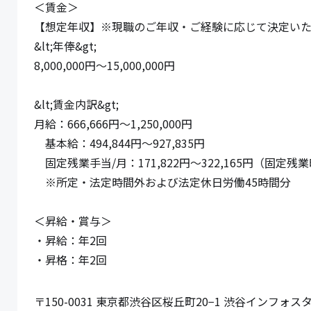
＜賃金＞

【想定年収】※現職のご年収・ご経験に応じて決定いた
&lt;年俸&gt;

8,000,000円〜15,000,000円

&lt;賃金内訳&gt;

月給：666,666円〜1,250,000円

　基本給：494,844円〜927,835円

　固定残業手当/月：171,822円〜322,165円（固定残業
　※所定・法定時間外および法定休日労働45時間分

＜昇給・賞与＞

・昇給：年2回

・昇格：年2回
〒150-0031 東京都渋谷区桜丘町20−1 渋谷インフォスタワ