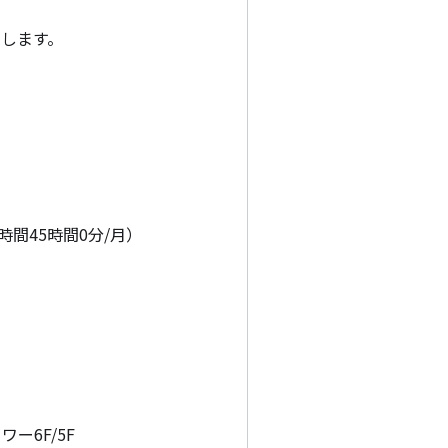
します。

時間45時間0分/月）

ー6F/5F
