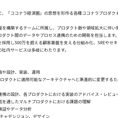
、「ココナラ経済圏」の思想を形作る各種ココナラプロダクト
盤を構築するチームに所属し、プロダクト数や領域拡大に伴い
ロダクト間のデータやプロセス連携のための開発を担当します。
採用し500万を超える顧客基盤を支える仕組み化、SREやセキ
社内サービスは多岐にわたります。

や設計、実装、運用

チプロダクトに適用可能なアーキテクチャへと漸進的に変更する
連携の設計、各プロダクトにおける実装のアドバイス・レビュー
話を通したマルチプロダクトにおける課題の理解

証やデータ分析

テクチャデシジョン、デザイン
