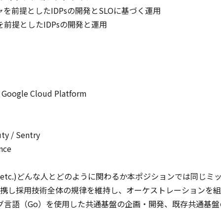
前提としたIDPsの開発とSLOに基づく運用

提としたIDPsの開発と運用

ogle Cloud Platform

/ Sentry

ce

nban, etc.)どんな人とどのように関わるか本ポジションでは同じミッション
ムと連携し採用技術全体の規律を維持し、オーケストレーションを
グ言語（Go）を使用した共通基盤の企画・開発、既存共通基盤