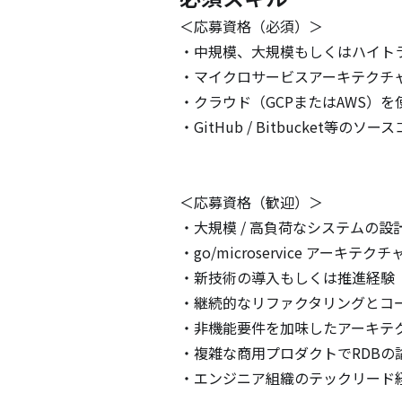
＜応募資格（必須）＞

・中規模、大規模もしくはハイトラ
・マイクロサービスアーキテクチャ
・クラウド（GCPまたはAWS）を
・GitHub / Bitbucket等
＜応募資格（歓迎）＞

・大規模 / 高負荷なシステムの設
・go/microservice アー
・新技術の導入もしくは推進経験

・継続的なリファクタリングとコー
・非機能要件を加味したアーキテク
・複雑な商用プロダクトでRDBの
・エンジニア組織のテックリード経