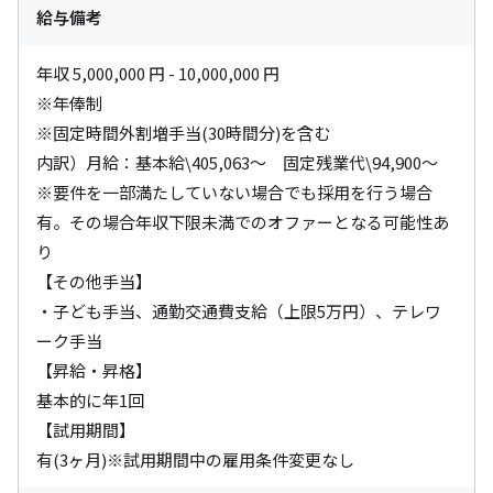
給与備考
年収 5,000,000 円 - 10,000,000 円

※年俸制

※固定時間外割増手当(30時間分)を含む

内訳）月給：基本給\405,063～　固定残業代\94,900～

※要件を一部満たしていない場合でも採用を行う場合
有。その場合年収下限未満でのオファーとなる可能性あ
り

【その他手当】

・子ども手当、通勤交通費支給（上限5万円）、テレワ
ーク手当

【昇給・昇格】

基本的に年1回

【試用期間】

有(3ヶ月)※試用期間中の雇用条件変更なし