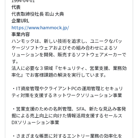
1994-04-01
代表
代表取締役社長 若山 大典
企業URL
https://www.hammock.jp/
事業内容
ハンモックは、新しい技術を追求し、ユニークなパッ
ケージソフトウェアおよびその組み合わせによるソ
リューションを開発、販売するソフトウェアメーカーで
す。

法人に必要な３領域『セキュリティ、営業支援、業務効
率化』でお客様課題の解決を実行しています。

・IT資産管理やクライアントPCの運用管理とセキュリ
ティ対策を支援するネットワークソリューション事業

・営業支援のための名刺管理、SFA、新たな見込み客発
掘による売上向上に向けた情報活用支援するセールス
DXソリューション事業

・さまざまな帳票に対するエントリー業務の効率化を