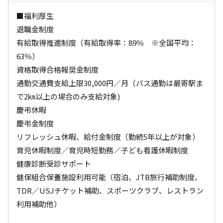
■福利厚生

退職金制度

有給取得推進制度（有給取得率：89％　※全国平均：
63％）

資格取得合格報奨金制度

通勤交通費支給上限30,000円／月（バス通勤は最寄駅ま
で2㎞以上の場合のみ支給対象)

慶弔休暇

慶弔金制度

リフレッシュ休暇、給付金制度（勤続5年以上が対象）

育児休暇制度／育児時短勤務／子ども看護休暇制度

健康診断受診サポート

健保組合保養施設利用可能（宿泊、JTB旅行補助制度、
TDR／USJチケット補助、スポーツクラブ、レストラン
利用補助他）
