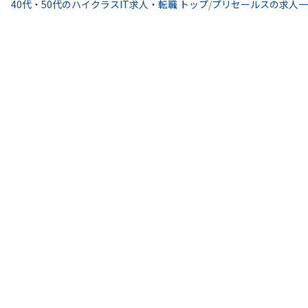
40代・50代のハイクラスIT求人・転職 トップ
/
プリセールスの求人一