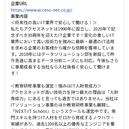
企業URL
https://www.access-net.co.jp/
事業内容
＜将来性の高いIT業界で安心して働ける！＞

私たちアクセスネットは1990年に設立し、2020年で記
念すべき30周年を迎えたIT企業です！変化の激しいIT
業界において高い技術力を強みに最新・最適のIT活用
を求める企業のお客様から確かな信頼を獲得していま
す。2018年にはデータソリューション部を新設して昨
今急速に高まるデータ分析ニーズにも対応。今後もさら
に事業成長する当社なら入社後長く安心して働けま
す！

＜教育研修事業も運営！強みはIT人財育成力＞

アクセスネットが高い技術力を持つ最大の理由は「人財
育成力」にあると言っても過言ではありません。当社は
ITソリューション事業のほか教育研修事業も展開し
「NEXT IT School」というスクールも運営中です。専
門スキルを持つIT人材をゼロから育成するノウハウ・
実績があり、過去1200名以上の優秀なエンジニアを輩