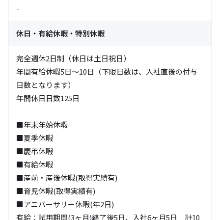
-
休日・有給休暇・特別休暇
完全週休2日制（休日は土日祝日）

年間有給休暇5日～10日（下限日数は、入社直後の付与
日数となります）

年間休日日数125日

■年末年始休暇

■夏季休暇

■慶弔休暇

■有給休暇

■産前・産後休暇(取得実績有)

■育児休暇(取得実績有)

■アニバーサリー休暇(年2日)

有給：試用期間(3ヶ月)終了後5日、入社6ヶ月5日　計10