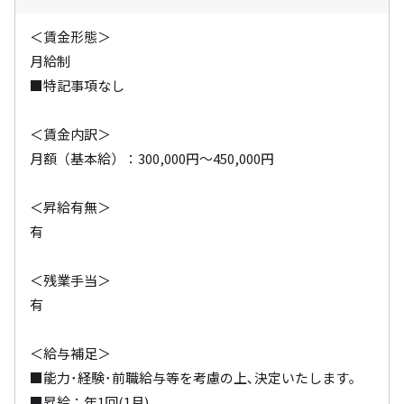
＜賃金形態＞

月給制

■特記事項なし

＜賃金内訳＞

月額（基本給）：300,000円～450,000円

＜昇給有無＞

有

＜残業手当＞

有

＜給与補足＞

■能力･経験･前職給与等を考慮の上､決定いたします｡

■昇給：年1回(1月)
