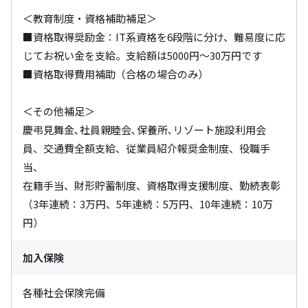
＜教育制度・資格補助補足＞

■資格取得奨励金：IT系資格を6段階に分け、難易度に応
じてお祝い金を支給。支給額は5000円～30万円です

■資格取得費用補助（合格の場合のみ）

＜その他補足＞

慶弔見舞金､社員親睦会､保養所､リゾート施設利用会
員、交通費全額支給、従業員紹介報奨金制度、役職手
当、

在籍手当、財形貯蓄制度、資格取得支援制度、勤続表彰
（3年連続：3万円、5年連続：5万円、10年連続：10万
円）
加入保険
各種社会保険完備