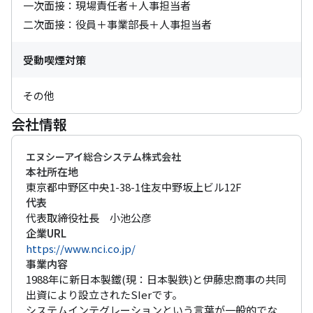
一次面接：現場責任者＋人事担当者

二次面接：役員＋事業部長＋人事担当者
受動喫煙対策
その他
会社情報
エヌシーアイ総合システム株式会社
本社所在地
東京都中野区中央1-38-1住友中野坂上ビル12F
代表
代表取締役社長　小池公彦
企業URL
https://www.nci.co.jp/
事業内容
1988年に新日本製鐵(現：日本製鉄)と伊藤忠商事の共同
出資により設立されたSIerです。

システムインテグレーションという言葉が一般的でな