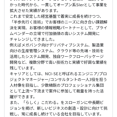
かった時代から、一貫してオープン系SIerとして事業を
拡大させた実績があります。

これまで安定した経営基盤で着実に成長を続けつつ、
「半歩先行く技術」でお客様のニーズに向き合い課題解
決を実現、お客様の情報戦略パートナーとして、プライ
ムベンダーの立場で付加価値の高いシステム開発に
チャレンジしてきました。

例えばメガバンク向けデリバティブシステム、製造業
向けの生産管理システム、クラウド等の先端・技術を
活用したシステム開発、独自ワークフローパッケージ
開発など、複数分野で高い技術力と実績で好調な業績を
残しています。

キャリアとしては、NCI-SEと呼ばれるエンジニア/プロ
ジェクトマネージャー/コンサルタントの一人3役を担う
人材像を目指し、少数精鋭のプロフェッショナル集団
として上流～下流まで案件に参加して裁量を持った活
躍ができます。

また、「らしく」こだわる。をスローガンに中長期ビ
ジョンを掲げ、新しいビジネスの創造・設計に向けて挑
戦し、常に成長し続けている会社を目指しています。
