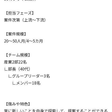
【担当フェーズ】

案件次第（上流～下流）

【案件規模】

20～50人月/4～5カ月

【チーム規模】

産業2部22名

∟部長（40代）

　∟グループリーダー3名

　　∟メンバー18名

【強みや特色】

常に新しいことを自身で探索して、提案することができる