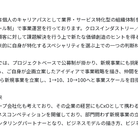
は個人のキャリアパスとして業界・サービス特化型の組織体制
ール制」で事業運営を行っております。クロスインダストリー
顧客に対して課題解決を行う上で新たな価値創造のヒントを得
来的に自身が特化するスペシャリティを選ぶ上での一つの判断材
では、プロジェクトベースで公募制が掛かり、新規事業にも挑
ら、ご自身が企画立案したアイディアで事業戦略を描き、仲間
ら新規事業を立案し、1→10、10→100へと事業スケールを目


ープ会社化も考えており、その企業の経営にもCxOとして携わ
ネスコンペティションを開催しており、部門問わず新規事業の
ンタリングパートナーとなり、ビジネスモデルの描き方、ビジ