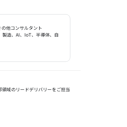
その他コンサルタント
、製造、AI、IoT、半導体、自動車、不動産、人材、出版・
部領域のリードデリバリーをご担当