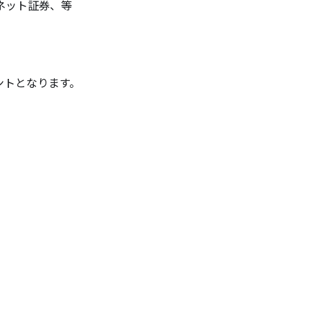
ット証券、等

トとなります。
