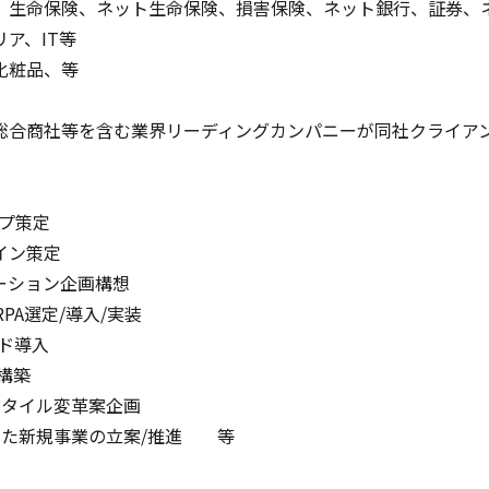
、生命保険、ネット生命保険、損害保険、ネット銀行、証券、ネ
、IT等

粧品、等

総合商社等を含む業界リーディングカンパニーが同社クライアン
プ策定

ン策定

ション企画構想

A選定/導入/実装

ド導入

構築

タイル変革案企画

yを活用した新規事業の立案/推進　　等
