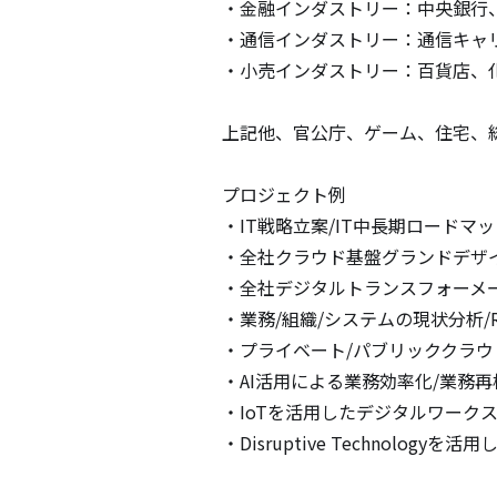
・金融インダストリー：中央銀行
・通信インダストリー：通信キャリア
・小売インダストリー：百貨店、化
上記他、官公庁、ゲーム、住宅、
プロジェクト例

・IT戦略立案/IT中長期ロードマッ
・全社クラウド基盤グランドデザイ
・全社デジタルトランスフォーメー
・業務/組織/システムの現状分析/RP
・プライベート/パブリッククラウ
・AI活用による業務効率化/業務再
・IoTを活用したデジタルワークス
・Disruptive Technolog