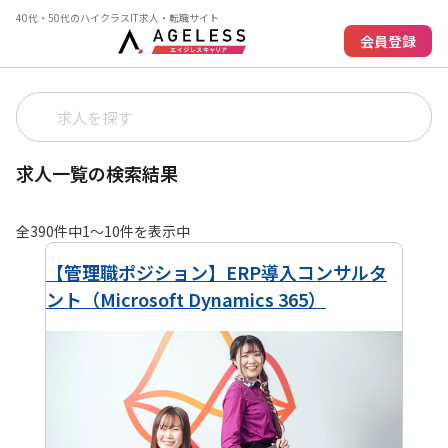
40代・50代のハイクラスIT求人・転職サイト
会員登録
求人一覧の検索結果
全
390
件中
1
〜
10
件を表示中
【管理職ポジション】ERP導入コンサルタ
ント（Microsoft Dynamics 365）