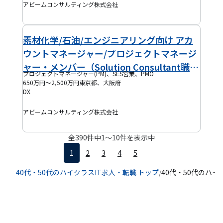
アビームコンサルティング株式会社
素材化学/石油/エンジニアリング向け アカ
ウントマネージャー/プロジェクトマネージ
ャー・メンバー（Solution Consultant職）
プロジェクトマネージャー(PM)、SES営業、PMO
≪東京・大阪≫
650万円～2,500万円
東京都、大阪府
DX
アビームコンサルティング株式会社
全
390
件中
1
〜
10
件を表示中
1
2
3
4
5
40代・50代のハイクラスIT求人・転職 トップ
/
40代・50代のハイ