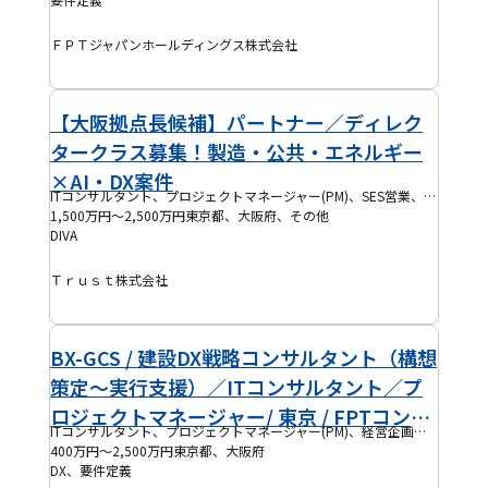
ＦＰＴジャパンホールディングス株式会社
【大阪拠点長候補】パートナー／ディレク
タークラス募集！製造・公共・エネルギー
×AI・DX案件
ITコンサルタント、プロジェクトマネージャー(PM)、SES営業、人事・採用、経営企画、EM
1,500万円～2,500万円
東京都、大阪府、その他
DIVA
Ｔｒｕｓｔ株式会社
BX-GCS / 建設DX戦略コンサルタント（構想
策定～実行支援）／ITコンサルタント／プ
ロジェクトマネージャー/ 東京 / FPTコンサ
ITコンサルタント、プロジェクトマネージャー(PM)、経営企画、PMO
ルティングジャパン
400万円～2,500万円
東京都、大阪府
DX、要件定義