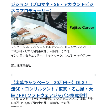
ジション（プロマネ・SE・アカウントビジ
ネスプロデューサー）
プリセールス、バックエンドエンジニア、ITコンサルタント、IT製品営業、プログラマー(PG)、プロジェクトマネージャー(PM)、システムエンジニア(SE)、インフラエンジニア、クラウドエンジニア、セキュリティエンジニア、ネットワークエンジニア、ITアーキテクト、プロジェクトリーダー(PL)
700万円～1,200万円
東京都、大阪府、その他
インフラ、セキュリティ、ネットワーク、レガシーマイグレーション、パッケージ導入、損保、決済、生保、データベース移行(マイグレーション)、クラウド移行、証券、金融、銀行、DX、統合基幹業務(ERP)、顧客管理(CRM)、会計、管理会計、財務(ファイナンス)、AI、IoT、大規模開発プロジェクト、医療、IaaS、IFRS、PaaS、SaaS
富士通株式会社
【応募キャンペーン｜30万円～】DLG / 上
流SE・コンサルタント / 東京・名古屋・大
阪 / FPTソフトウェアジャパン株式会社
プロジェクトマネージャー(PM)、システムエンジニア(SE)、PMO、プロジェクトリーダー(PL)、ブリッジSE
600万円～5,000万円
東京都、大阪府、その他
要件定義