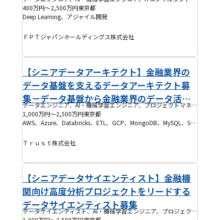
ティングジャパン
400万円～2,500万円
東京都
Deep Learning、アジャイル開発
ＦＰＴジャパンホールディングス株式会社
【シニアデータアーキテクト】金融業界の
データ基盤を支えるデータアーキテクト募
集－データ基盤から金融業界のデータ活用
データエンジニア、AI・機械学習エンジニア、プロジェクトマネージャー(PM)、データベースエンジニア、テックリード
を変革しませんか？
1,000万円～2,500万円
東京都
AWS、Azure、Databricks、ETL、GCP、MongoDB、MySQL、Snowflake、機械学習、SQL
Ｔｒｕｓｔ株式会社
【シニアデータサイエンティスト】金融機
関向け高度分析プロジェクトをリードする
データサイエンティスト募集
データサイエンティスト、AI・機械学習エンジニア、プロジェクトマネージャー(PM)、PMO、テックリード
1,000万円～2,500万円
東京都