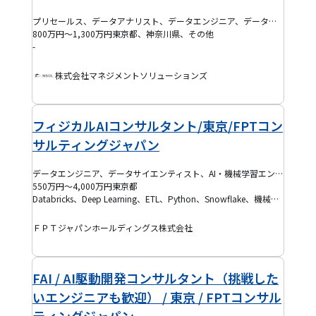
プリセールス、データアナリスト、データエンジニア、データサイエンティスト、バックエンドエンジニア、フロントエンドエンジニア、AI・機械学習エンジニア、BIエンジニア、IoTエンジニア、ITマネジャー、ITコンサルタント、プログラマー(PG)、プロジェクトマネージャー(PM)、システムエンジニア(SE)、インフラ保守運用・監視、半導体エンジニア、機械系エンジニア、組み込みエンジニア、電気・電子系エンジニア、インフラエンジニア、クラウドエンジニア、セキュリティエンジニア、データベースエンジニア、ネットワークエンジニア、フルスタックエンジニア、モバイルアプリエンジニア、BPR・BPOコンサルタント、ERPコンサルタント、ITアーキテクト、PMO、SAPコンサルタント、戦略コンサルタント、テックリード、プロジェクトリーダー(PL)、QAエンジニア、EM、プロダクトマネージャー(PdM)、アジャイルコーチ・スクラムマスター、DevOpsエンジニア、ブリッジSE、SRE、ゲーム開発エンジニア、その他コンサルタント
800万円～1,300万円
東京都、神奈川県、その他
-
株式会社マネジメントソリューションズ
フィジカルAIコンサルタント/東京/FPTコン
サルティングジャパン
データエンジニア、データサイエンティスト、AI・機械学習エンジニア、プロジェクトマネージャー(PM)、PMO、テックリード、ブリッジSE
550万円～4,000万円
東京都
Databricks、Deep Learning、ETL、Python、Snowflake、機械学習、R、C++、SQL
ＦＰＴジャパンホールディングス株式会社
FAI / AI駆動開発コンサルタント（挑戦した
いエンジニアも歓迎） / 東京 / FPTコンサル