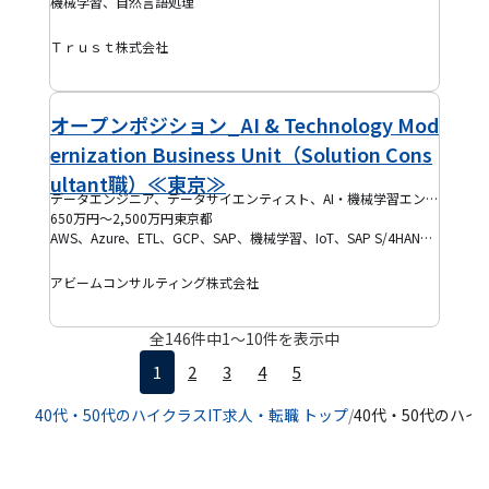
機械学習、自然言語処理
Ｔｒｕｓｔ株式会社
オープンポジション_AI & Technology Mod
ernization Business Unit（Solution Cons
ultant職）≪東京≫
データエンジニア、データサイエンティスト、AI・機械学習エンジニア、ITコンサルタント、プロジェクトマネージャー(PM)、クラウドエンジニア、PMO
650万円～2,500万円
東京都
AWS、Azure、ETL、GCP、SAP、機械学習、IoT、SAP S/4HANA、アジャイル開発
アビームコンサルティング株式会社
全
146
件中
1
〜
10
件を表示中
1
2
3
4
5
40代・50代のハイクラスIT求人・転職 トップ
/
40代・50代のハイ