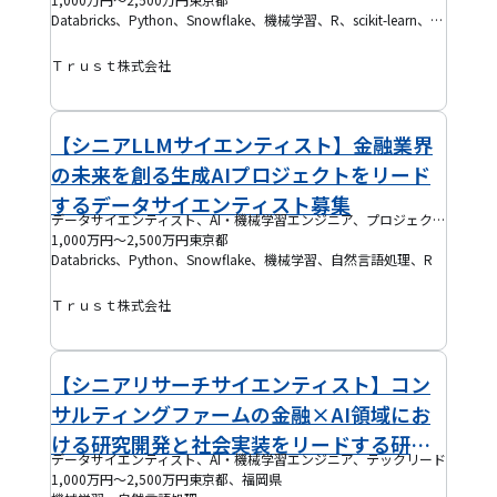
Databricks、Python、Snowflake、機械学習、R、scikit-learn、SQL
Ｔｒｕｓｔ株式会社
【シニアLLMサイエンティスト】金融業界
の未来を創る生成AIプロジェクトをリード
するデータサイエンティスト募集
データサイエンティスト、AI・機械学習エンジニア、プロジェクトマネージャー(PM)、テックリード
1,000万円～2,500万円
東京都
Databricks、Python、Snowflake、機械学習、自然言語処理、R
Ｔｒｕｓｔ株式会社
【シニアリサーチサイエンティスト】コン
サルティングファームの金融×AI領域にお
ける研究開発と社会実装をリードする研究
データサイエンティスト、AI・機械学習エンジニア、テックリード
者募集
1,000万円～2,500万円
東京都、福岡県