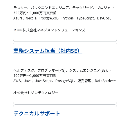
テスター、バックエンドエンジニア、テックリード、プロジェクトリーダー(PL)、QAエンジニア、DevOpsエンジニア
500万円～1,000万円
東京都
Azure、Next.js、PostgreSQL、Python、TypeScript、DevOps、SaaS、Docker、Figma、品質保証、テスト設計
株式会社マネジメントソリューションズ
業務システム担当（社内SE）
ヘルプデスク、プログラマー(PG)、システムエンジニア(SE)、社内SE
700万円～1,000万円
東京都
AWS、Java、JavaScript、PostgreSQL、販売管理、DataSpider、HULFT、Jenkins、Linux、SQL、保守・運用
株式会社セゾンテクノロジー
テクニカルサポート