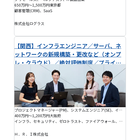
650万円～1,500万円
東京都
顧客管理(CRM)、SaaS
株式会社ログラス
【関西】インフラエンジニア／サーバ、ネ
ットワークの新規構築・更改など（オンプ
レ・クラウド）／絶対評価制度／プライム
案件あり／稼働率98％！リモート案件あ
り！
プロジェクトマネージャー(PM)、システムエンジニア(SE)、インフラ保守運用・監視、インフラエンジニア、クラウドエンジニア、セキュリティエンジニア、ネットワークエンジニア、PMO、プロジェクトリーダー(PL)、プロダクトマネージャー(PdM)、アジャイルコーチ・スクラムマスター、ブリッジSE
400万円～1,200万円
大阪府
インフラ、セキュリティ、ゼロトラスト、ファイアウォール、サイバーセキュリティ、AWS、Azure、Cisco、JP1、情報セキュリティマネジメントシステム(ISMS)、損保、決済、生保、クラウド移行、証券、金融、銀行、リース、クレジット・信販、製造、半導体、自動車、不動産、人材、出版・メディア、医療、商社、小売、広告、建設、機械、物流、航空、行政・官公庁、製薬、通信・キャリア、防衛、電力・ガス・エネルギー、ゲーム、コンテナオーケストレーション、Active Directory、AIX、Alaxala、Alibaba Cloud、Android、Apresia、AS400、AWS Amplify、AWS CloudFormation、AWS CloudWatch、AWS Cognito、AWS DynamoDB、AWS EC2、AWS ECS、AWS EKS、AWS Elasticsearch、AWS Glue、AWS IAM、AWS Kinesis、AWS Lambda、AWS RDS、AWS Redshift、AWS S3、AWS SNS、AWS SQS、AWS Step Functions、Azure Active Directory(Azure AD)、Azure App Services、Azure Architecture Center、Azure Blob Storage、Azure Cognitive Services、Azure Cosmos DB、Azure Data Factory、Azure DevOps、Azure Disk Storage、Azure Event Hubs、Azure Functions、Azure Kubernetes Service、Azure Logic Apps、Azure Monitor、Azure Policy、Azure Service Bus、Azure SQL Database、Azure Synapse Analytics、Azure Virtual Machines、BIG-IP、BlueCoat、Bluetooth、BMC Remedy、Carrier Aggregation、Catalyst、CentOS、Check Point、Citrix Hypervisor、Consul、CSIRT、Debian、DigitalOcean、Docker、Dynatrace、EDR、ELK Stack、FortiGate、FreeBSD、Grafana、HP-UX、Hyper-V、IBM Cloud、iOS、Juniper Networks、Jupyter Notebook、Kubernetes、KVM、Linode、Linux、Linuxサーバー、MacOS、ManageEngine、Microsoft Intune、MIMO、Nagios、New Relic、Nexus(NW)、NFV、Nmap、Nutanix、OpenFlow、OpenShift、OpenStack、OpenVPN、Palo Alto、pfSense、Prometheus、Proxmox、Red Hat Enterprise Linux(RHEL)、Red Hat OpenShift、SASE、SD-WAN、Small Cells、Snort、Solaris、SolarWinds、Sophos、Splunk、SSG、Suricata、System Center、Tenable、Terraform、Tomcat、Ubuntu、Unix、Vagrant、vCloud Director、ViRP、VMware、WebSphere Application Server(WAS)、Windows、Windows Server、Wireshark、Xen、Zabbix、z/OS、システム監視
Ｈ．Ｒ．Ｉ株式会社