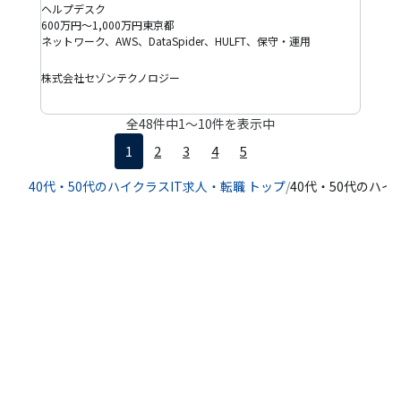
ヘルプデスク
600万円～1,000万円
東京都
ネットワーク、AWS、DataSpider、HULFT、保守・運用
株式会社セゾンテクノロジー
全
48
件中
1
〜
10
件を表示中
1
2
3
4
5
40代・50代のハイクラスIT求人・転職 トップ
/
40代・50代のハイ