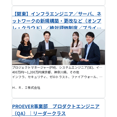
【関東】インフラエンジニア／サーバ、ネ
ットワークの新規構築・更改など（オンプ
レ・クラウド）／絶対評価制度／プライム
案件あり／稼働率98％！リモート案件あ
り！
プロジェクトマネージャー(PM)、システムエンジニア(SE)、インフラ保守運用・監視、インフラエンジニア、クラウドエンジニア、セキュリティエンジニア、ネットワークエンジニア、PMO、プロジェクトリーダー(PL)、プロダクトマネージャー(PdM)、アジャイルコーチ・スクラムマスター、ブリッジSE
400万円～1,200万円
東京都、神奈川県、その他
インフラ、セキュリティ、ゼロトラスト、ファイアウォール、サイバーセキュリティ、AWS、Azure、Cisco、JP1、情報セキュリティマネジメントシステム(ISMS)、損保、決済、生保、クラウド移行、証券、金融、銀行、リース、クレジット・信販、製造、半導体、自動車、不動産、人材、出版・メディア、医療、商社、小売、広告、建設、機械、物流、航空、行政・官公庁、製薬、通信・キャリア、防衛、電力・ガス・エネルギー、ゲーム、コンテナオーケストレーション、Active Directory、AIX、Alaxala、Alibaba Cloud、Android、Apresia、AS400、AWS Amplify、AWS CloudFormation、AWS CloudWatch、AWS Cognito、AWS DynamoDB、AWS EC2、AWS ECS、AWS EKS、AWS Elasticsearch、AWS Glue、AWS IAM、AWS Kinesis、AWS Lambda、AWS RDS、AWS Redshift、AWS S3、AWS SNS、AWS SQS、AWS Step Functions、Azure Active Directory(Azure AD)、Azure App Services、Azure Architecture Center、Azure Blob Storage、Azure Cognitive Services、Azure Cosmos DB、Azure Data Factory、Azure DevOps、Azure Disk Storage、Azure Event Hubs、Azure Functions、Azure Kubernetes Service、Azure Logic Apps、Azure Monitor、Azure Policy、Azure Service Bus、Azure SQL Database、Azure Synapse Analytics、Azure Virtual Machines、BIG-IP、BlueCoat、Bluetooth、BMC Remedy、Carrier Aggregation、Catalyst、CentOS、Check Point、Citrix Hypervisor、Consul、CSIRT、Debian、DigitalOcean、Docker、Dynatrace、EDR、ELK Stack、FortiGate、FreeBSD、Grafana、HP-UX、Hyper-V、IBM Cloud、iOS、Juniper Networks、Jupyter Notebook、Kubernetes、KVM、Linode、Linux、Linuxサーバー、MacOS、ManageEngine、Microsoft Intune、MIMO、Nagios、New Relic、Nexus(NW)、NFV、Nmap、Nutanix、OpenFlow、OpenShift、OpenStack、OpenVPN、Palo Alto、pfSense、Prometheus、Proxmox、Red Hat Enterprise Linux(RHEL)、Red Hat OpenShift、SASE、SD-WAN、Small Cells、Snort、Solaris、SolarWinds、Sophos、Splunk、SSG、Suricata、System Center、Tenable、Terraform、Tomcat、Ubuntu、Unix、Vagrant、vCloud Director、ViRP、VMware、WebSphere Application Server(WAS)、Windows、Windows Server、Wireshark、Xen、Zabbix、z/OS、システム監視
Ｈ．Ｒ．Ｉ株式会社
PROEVER事業部 プロダクトエンジニア
（QA）｜リーダークラス