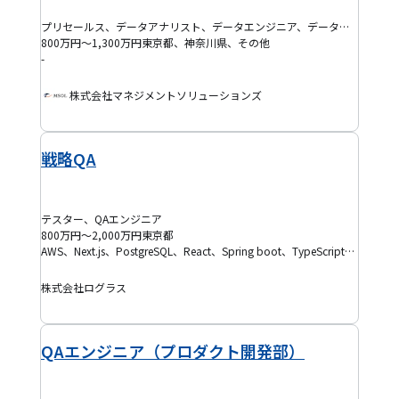
プリセールス、データアナリスト、データエンジニア、データサイエンティスト、バックエンドエンジニア、フロントエンドエンジニア、AI・機械学習エンジニア、BIエンジニア、IoTエンジニア、ITマネジャー、ITコンサルタント、プログラマー(PG)、プロジェクトマネージャー(PM)、システムエンジニア(SE)、インフラ保守運用・監視、半導体エンジニア、機械系エンジニア、組み込みエンジニア、電気・電子系エンジニア、インフラエンジニア、クラウドエンジニア、セキュリティエンジニア、データベースエンジニア、ネットワークエンジニア、フルスタックエンジニア、モバイルアプリエンジニア、BPR・BPOコンサルタント、ERPコンサルタント、ITアーキテクト、PMO、SAPコンサルタント、戦略コンサルタント、テックリード、プロジェクトリーダー(PL)、QAエンジニア、EM、プロダクトマネージャー(PdM)、アジャイルコーチ・スクラムマスター、DevOpsエンジニア、ブリッジSE、SRE、ゲーム開発エンジニア、その他コンサルタント
800万円～1,300万円
東京都、神奈川県、その他
-
株式会社マネジメントソリューションズ
戦略QA
テスター、QAエンジニア
800万円～2,000万円
東京都
AWS、Next.js、PostgreSQL、React、Spring boot、TypeScript、Kotlin、DevOps、SaaS、Terraform、品質保証、テスト設計、アジャイル開発
株式会社ログラス
QAエンジニア（プロダクト開発部）