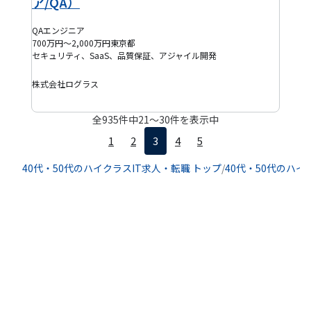
ア/QA）
QAエンジニア
700万円～2,000万円
東京都
セキュリティ、SaaS、品質保証、アジャイル開発
株式会社ログラス
全
935
件中
21
〜
30
件を表示中
1
2
3
4
5
40代・50代のハイクラスIT求人・転職 トップ
/
40代・50代のハイ