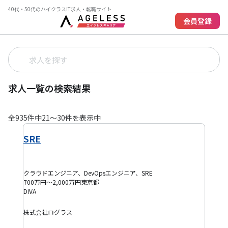
40代・50代のハイクラスIT求人・転職サイト
会員登録
求人一覧の検索結果
全
935
件中
21
〜
30
件を表示中
SRE
クラウドエンジニア、DevOpsエンジニア、SRE
700万円～2,000万円
東京都
DIVA
株式会社ログラス