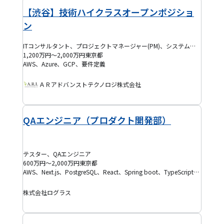
【渋谷】技術ハイクラスオープンポジショ
ン
ITコンサルタント、プロジェクトマネージャー(PM)、システムエンジニア(SE)、テックリード、プロジェクトリーダー(PL)、EM
1,200万円～2,000万円
東京都
AWS、Azure、GCP、要件定義
ＡＲアドバンストテクノロジ株式会社
QAエンジニア（プロダクト開発部）
テスター、QAエンジニア
600万円～2,000万円
東京都
AWS、Next.js、PostgreSQL、React、Spring boot、TypeScript、Kotlin、SaaS、Terraform、品質保証、テスト設計、アジャイル開発
株式会社ログラス