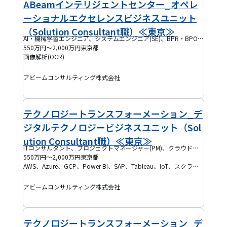
ABeamインテリジェントセンター_オペレ
ーショナルエクセレンスビジネスユニット
（Solution Consultant職）≪東京≫
AI・機械学習エンジニア、システムエンジニア(SE)、BPR・BPOコンサルタント
550万円～2,000万円
東京都
画像解析(OCR)
アビームコンサルティング株式会社
テクノロジートランスフォーメーション_デ
ジタルテクノロジービジネスユニット（Sol
ution Consultant職）≪東京≫
ITコンサルタント、プロジェクトマネージャー(PM)、クラウドエンジニア、フルスタックエンジニア、PMO
550万円～2,000万円
東京都
AWS、Azure、GCP、Power BI、SAP、Tableau、IoT、スクラッチ開発、SaaS、UIデザイン、UXデザイン、SAP S/4HANA、要件定義、アジャイル開発
アビームコンサルティング株式会社
テクノロジートランスフォーメーション_デ