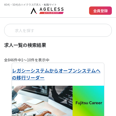
40代・50代のハイクラスIT求人・転職サイト
会員登録
求人一覧の検索結果
全
846
件中
1
〜
10
件を表示中
レガシーシステムからオープンシステムへ
の移行リーダー