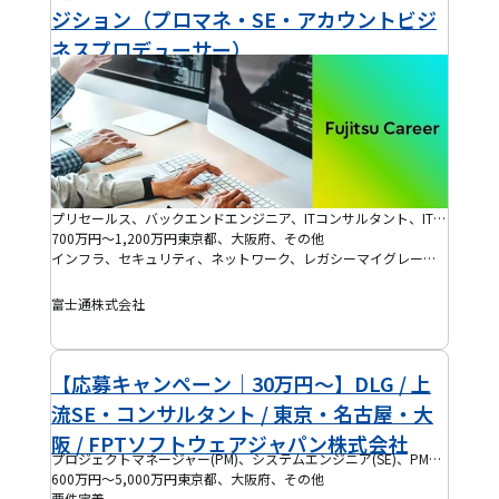
ジション（プロマネ・SE・アカウントビジ
ネスプロデューサー）
プリセールス、バックエンドエンジニア、ITコンサルタント、IT製品営業、プログラマー(PG)、プロジェクトマネージャー(PM)、システムエンジニア(SE)、インフラエンジニア、クラウドエンジニア、セキュリティエンジニア、ネットワークエンジニア、ITアーキテクト、プロジェクトリーダー(PL)
700万円～1,200万円
東京都、大阪府、その他
インフラ、セキュリティ、ネットワーク、レガシーマイグレーション、パッケージ導入、損保、決済、生保、データベース移行(マイグレーション)、クラウド移行、証券、金融、銀行、DX、統合基幹業務(ERP)、顧客管理(CRM)、会計、管理会計、財務(ファイナンス)、AI、IoT、大規模開発プロジェクト、医療、IaaS、IFRS、PaaS、SaaS
富士通株式会社
【応募キャンペーン｜30万円～】DLG / 上
流SE・コンサルタント / 東京・名古屋・大
阪 / FPTソフトウェアジャパン株式会社
プロジェクトマネージャー(PM)、システムエンジニア(SE)、PMO、プロジェクトリーダー(PL)、ブリッジSE
600万円～5,000万円
東京都、大阪府、その他
要件定義