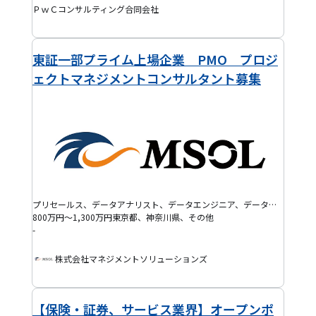
ＰｗＣコンサルティング合同会社
東証一部プライム上場企業 PMO プロジ
ェクトマネジメントコンサルタント募集
プリセールス、データアナリスト、データエンジニア、データサイエンティスト、バックエンドエンジニア、フロントエンドエンジニア、AI・機械学習エンジニア、BIエンジニア、IoTエンジニア、ITマネジャー、ITコンサルタント、プログラマー(PG)、プロジェクトマネージャー(PM)、システムエンジニア(SE)、インフラ保守運用・監視、半導体エンジニア、機械系エンジニア、組み込みエンジニア、電気・電子系エンジニア、インフラエンジニア、クラウドエンジニア、セキュリティエンジニア、データベースエンジニア、ネットワークエンジニア、フルスタックエンジニア、モバイルアプリエンジニア、BPR・BPOコンサルタント、ERPコンサルタント、ITアーキテクト、PMO、SAPコンサルタント、戦略コンサルタント、テックリード、プロジェクトリーダー(PL)、QAエンジニア、EM、プロダクトマネージャー(PdM)、アジャイルコーチ・スクラムマスター、DevOpsエンジニア、ブリッジSE、SRE、ゲーム開発エンジニア、その他コンサルタント
800万円～1,300万円
東京都、神奈川県、その他
-
株式会社マネジメントソリューションズ
【保険・証券、サービス業界】オープンポ