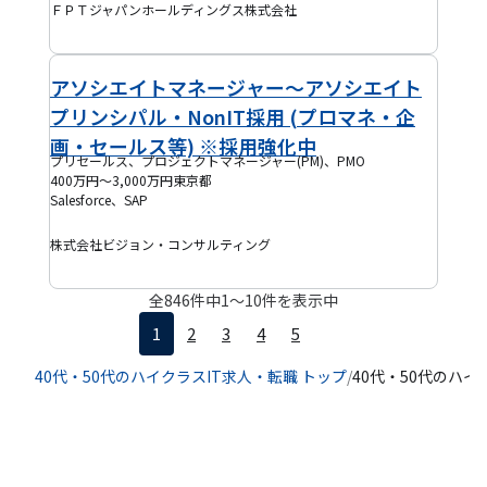
ＦＰＴジャパンホールディングス株式会社
アソシエイトマネージャー～アソシエイト
プリンシパル・NonIT採用 (プロマネ・企
画・セールス等) ※採用強化中
プリセールス、プロジェクトマネージャー(PM)、PMO
400万円～3,000万円
東京都
Salesforce、SAP
株式会社ビジョン・コンサルティング
全
846
件中
1
〜
10
件を表示中
1
2
3
4
5
40代・50代のハイクラスIT求人・転職 トップ
/
40代・50代のハイ