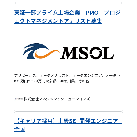
東証一部プライム上場企業 PMO プロジ
ェクトマネジメントアナリスト募集
プリセールス、データアナリスト、データエンジニア、データサイエンティスト、バックエンドエンジニア、フロントエンドエンジニア、AI・機械学習エンジニア、BIエンジニア、IoTエンジニア、ITマネジャー、ITコンサルタント、プログラマー(PG)、プロジェクトマネージャー(PM)、システムエンジニア(SE)、インフラ保守運用・監視、半導体エンジニア、機械系エンジニア、組み込みエンジニア、電気・電子系エンジニア、インフラエンジニア、クラウドエンジニア、セキュリティエンジニア、データベースエンジニア、ネットワークエンジニア、フルスタックエンジニア、モバイルアプリエンジニア、BPR・BPOコンサルタント、ERPコンサルタント、ITアーキテクト、PMO、SAPコンサルタント、戦略コンサルタント、テックリード、プロジェクトリーダー(PL)、QAエンジニア、EM、プロダクトマネージャー(PdM)、アジャイルコーチ・スクラムマスター、DevOpsエンジニア、ブリッジSE、SRE、ゲーム開発エンジニア、その他コンサルタント
650万円～900万円
東京都、神奈川県、その他
-
株式会社マネジメントソリューションズ
【キャリア採用】上級SE_開発エンジニア_
全国