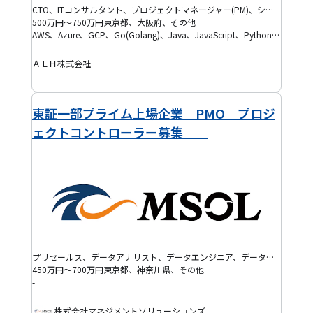
CTO、ITコンサルタント、プロジェクトマネージャー(PM)、システムエンジニア(SE)、プロジェクトリーダー(PL)
500万円～750万円
東京都、大阪府、その他
AWS、Azure、GCP、Go(Golang)、Java、JavaScript、Python、React、TypeScript、Vue.js、SaaS、要件定義
ＡＬＨ株式会社
東証一部プライム上場企業 PMO プロジ
ェクトコントローラー募集
プリセールス、データアナリスト、データエンジニア、データサイエンティスト、バックエンドエンジニア、フロントエンドエンジニア、AI・機械学習エンジニア、BIエンジニア、IoTエンジニア、ITマネジャー、ITコンサルタント、プログラマー(PG)、プロジェクトマネージャー(PM)、システムエンジニア(SE)、インフラ保守運用・監視、半導体エンジニア、機械系エンジニア、組み込みエンジニア、電気・電子系エンジニア、インフラエンジニア、クラウドエンジニア、セキュリティエンジニア、データベースエンジニア、ネットワークエンジニア、フルスタックエンジニア、モバイルアプリエンジニア、BPR・BPOコンサルタント、ERPコンサルタント、ITアーキテクト、PMO、SAPコンサルタント、戦略コンサルタント、テックリード、プロジェクトリーダー(PL)、QAエンジニア、EM、プロダクトマネージャー(PdM)、アジャイルコーチ・スクラムマスター、DevOpsエンジニア、ブリッジSE、SRE、ゲーム開発エンジニア、その他コンサルタント
450万円～700万円
東京都、神奈川県、その他
-
株式会社マネジメントソリューションズ