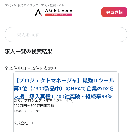
40代・50代のハイクラスIT求人・転職サイト
会員登録
求人一覧の検索結果
全
15
件中
11
〜
15
件を表示中
【プロジェクトマネージャ】最強ITツール
第1位（7300製品中）のRPAで企業のDXを
支援｜導入実績1,700社突破・継続率98％
CTO、プロジェクトマネージャー(PM)
600万円～900万円
東京都
Java、C++、PoC
株式会社ＦＣＥ