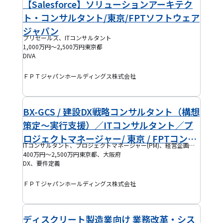
【Salesforce】ソリューションアーキテク
ト・コンサルタント/東京/FPTソフトウェア
ジャパン
プリセールス、ITコンサルタント
1,000万円～2,500万円
東京都
DIVA
ＦＰＴジャパンホールディングス株式会社
BX-GCS / 建設DX戦略コンサルタント（構想
策定～実行支援）／ITコンサルタント／プ
ロジェクトマネージャー/ 東京 / FPTコンサ
ITコンサルタント、プロジェクトマネージャー(PM)、経営企画、PMO
ルティングジャパン
400万円～2,500万円
東京都、大阪府
DX、要件定義
ＦＰＴジャパンホールディングス株式会社
ディスクリート製造業向け 業務改革・シス