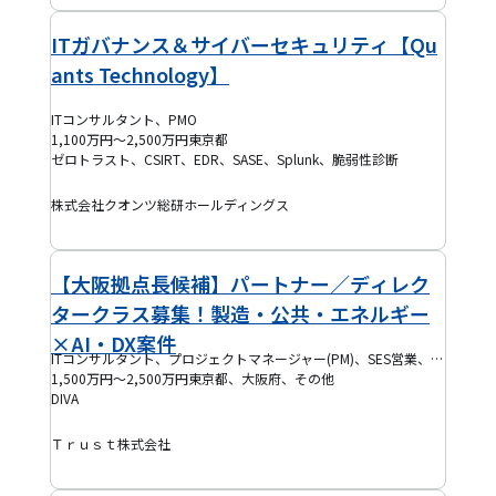
ITガバナンス＆サイバーセキュリティ【Qu
ants Technology】
ITコンサルタント、PMO
1,100万円～2,500万円
東京都
ゼロトラスト、CSIRT、EDR、SASE、Splunk、脆弱性診断
株式会社クオンツ総研ホールディングス
【大阪拠点長候補】パートナー／ディレク
タークラス募集！製造・公共・エネルギー
×AI・DX案件
ITコンサルタント、プロジェクトマネージャー(PM)、SES営業、人事・採用、経営企画、EM
1,500万円～2,500万円
東京都、大阪府、その他
DIVA
Ｔｒｕｓｔ株式会社