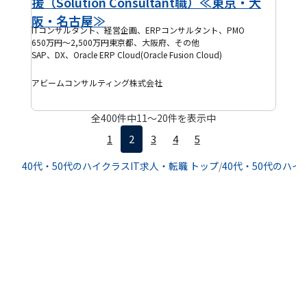
援（Solution Consultant職）≪東京・大
阪・名古屋≫
ITコンサルタント、経営企画、ERPコンサルタント、PMO
650万円～2,500万円
東京都、大阪府、その他
SAP、DX、Oracle ERP Cloud(Oracle Fusion Cloud)
アビームコンサルティング株式会社
全
400
件中
11
〜
20
件を表示中
1
2
3
4
5
40代・50代のハイクラスIT求人・転職 トップ
/
40代・50代のハイ